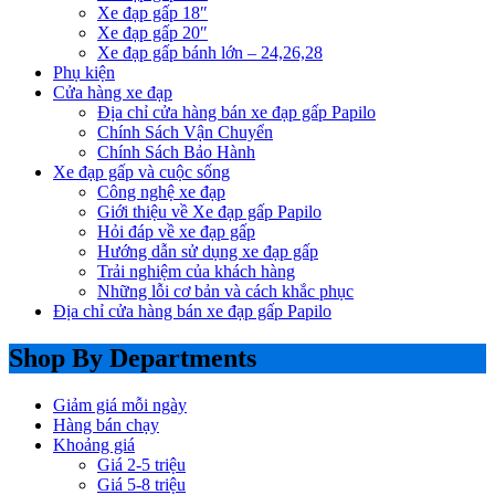
Xe đạp gấp 18″
Xe đạp gấp 20″
Xe đạp gấp bánh lớn – 24,26,28
Phụ kiện
Cửa hàng xe đạp
Địa chỉ cửa hàng bán xe đạp gấp Papilo
Chính Sách Vận Chuyển
Chính Sách Bảo Hành
Xe đạp gấp và cuộc sống
Công nghệ xe đạp
Giới thiệu về Xe đạp gấp Papilo
Hỏi đáp về xe đạp gấp
Hướng dẫn sử dụng xe đạp gấp
Trải nghiệm của khách hàng
Những lỗi cơ bản và cách khắc phục
Địa chỉ cửa hàng bán xe đạp gấp Papilo
Shop By Departments
Giảm giá mỗi ngày
Hàng bán chạy
Khoảng giá
Giá 2-5 triệu
Giá 5-8 triệu