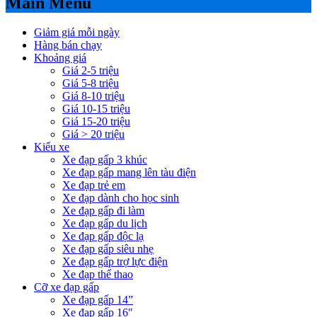
Main Menu
Giảm giá mỗi ngày
Hàng bán chạy
Khoảng giá
Giá 2-5 triệu
Giá 5-8 triệu
Giá 8-10 triệu
Giá 10-15 triệu
Giá 15-20 triệu
Giá > 20 triệu
Kiểu xe
Xe đạp gấp 3 khúc
Xe đạp gấp mang lên tàu điện
Xe đạp trẻ em
Xe đạp dành cho học sinh
Xe đạp gấp đi làm
Xe đạp gấp du lịch
Xe đạp gấp độc lạ
Xe đạp gấp siêu nhẹ
Xe đạp gấp trợ lực điện
Xe đạp thể thao
Cỡ xe đạp gấp
Xe đạp gấp 14”
Xe đạp gấp 16″