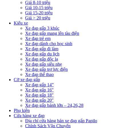
Giá 8-10 triệu
Giá 10-15 triệu
Giá 15-20 triệu
Giá > 20 triệu
Kiểu xe
Xe đạp gấp 3 khúc
Xe đạp gấp mang lên tàu điện
Xe đạp trẻ em
Xe đạp dành cho học sinh
Xe đạp gấp đi làm
Xe đạp gấp du lịch
Xe đạp gấp độc lạ
Xe đạp gấp siêu nhẹ
Xe đạp gấp trợ lực điện
Xe đạp thể thao
Cỡ xe đạp gấp
Xe đạp gấp 14”
Xe đạp gấp 16″
Xe đạp gấp 18″
Xe đạp gấp 20″
Xe đạp gấp bánh lớn – 24,26,28
Phụ kiện
Cửa hàng xe đạp
Địa chỉ cửa hàng bán xe đạp gấp Papilo
Chính Sách Vận Chuyển