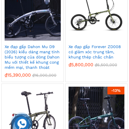
Xe đạp gấp Dahon Mu D9
Xe đạp gấp Forever ZD008
(2026) kiểu dáng mang tính
có giảm xóc trung tâm,
biểu tượng của dòng Dahon
khung thép chắc chắn
Mu với thiết kế khung cong
₫
5,800,000
₫
6,500,000
mềm mại, thanh thoát
₫
15,390,000
₫
16,000,000
-
13%