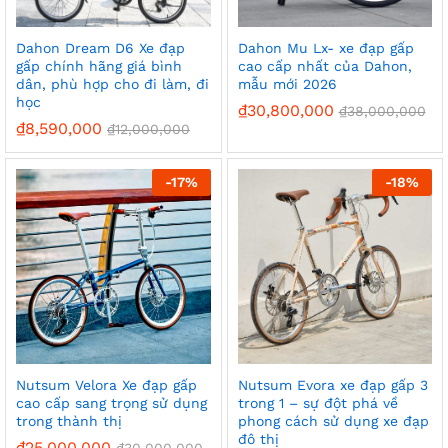
Dahon Dream D6 Xe đạp
Dahon Mu Lx- xe đạp gấp
gấp chính hãng giá bình
cao cấp nhất của Dahon,
dân, phù hợp cho đi làm, đi
mẫu mới 2026
học
₫
30,800,000
₫
38,000,000
₫
8,590,000
₫
12,000,000
-
17%
-
18%
Nutsum Velora Xe đạp gấp
Nutsum Evora xe đạp gấp 3
cao cấp sang trọng sử dụng
trong 1 – sự đột phá về
trong thành thị
phong cách sử dụng xe đạp
đô thị
₫
25,000,000
₫
30,000,000