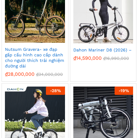
Nutsum Gravera- xe đạp
Dahon Mariner D8 (2026) –
gấp cấu hình cao cấp dành
₫
14,590,000
₫
16,990,000
cho người thích trải nghiệm
đường dài
₫
28,000,000
₫
34,000,000
-
28%
-
19%