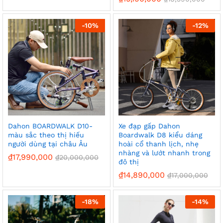
-
10%
-
12%
Dahon BOARDWALK D10-
Xe đạp gấp Dahon
màu sắc theo thị hiếu
Boardwalk D8 kiểu dáng
người dùng tại châu Âu
hoài cổ thanh lịch, nhẹ
nhàng và lướt nhanh trong
₫
17,990,000
₫
20,000,000
đô thị
₫
14,890,000
₫
17,000,000
-
18%
-
14%