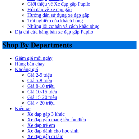
Giới thiệu về Xe đạp gấp Papilo
Hỏi đáp về xe đạp gấp
Hướng dẫn sử dụng xe đạp gấp
Trải nghiệm của khách hàng
Những lỗi cơ bản và cách khắc phục
Địa chỉ cửa hàng bán xe đạp gấp Papilo
Shop By Departments
Giảm giá mỗi ngày
Hàng bán chạy
Khoảng giá
Giá 2-5 triệu
Giá 5-8 triệu
Giá 8-10 triệu
Giá 10-15 triệu
Giá 15-20 triệu
Giá > 20 triệu
Kiểu xe
Xe đạp gấp 3 khúc
Xe đạp gấp mang lên tàu điện
Xe đạp trẻ em
Xe đạp dành cho học sinh
Xe đạp gấp đi làm