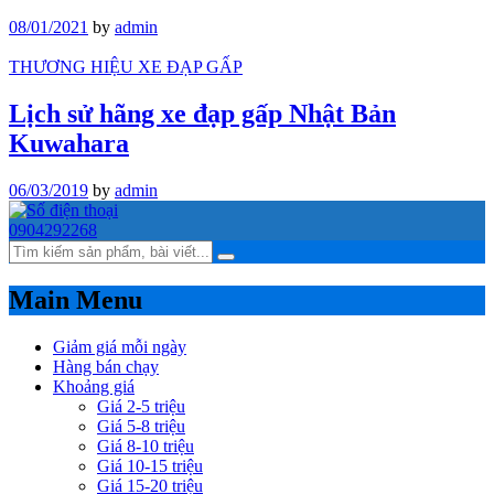
08/01/2021
by
admin
THƯƠNG HIỆU XE ĐẠP GẤP
Lịch sử hãng xe đạp gấp Nhật Bản
Kuwahara
06/03/2019
by
admin
0904292268
Main Menu
Giảm giá mỗi ngày
Hàng bán chạy
Khoảng giá
Giá 2-5 triệu
Giá 5-8 triệu
Giá 8-10 triệu
Giá 10-15 triệu
Giá 15-20 triệu