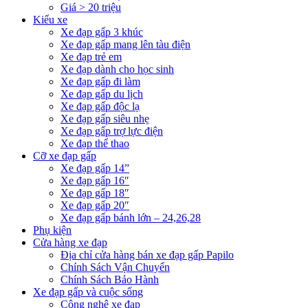
Giá > 20 triệu
Kiểu xe
Xe đạp gấp 3 khúc
Xe đạp gấp mang lên tàu điện
Xe đạp trẻ em
Xe đạp dành cho học sinh
Xe đạp gấp đi làm
Xe đạp gấp du lịch
Xe đạp gấp độc lạ
Xe đạp gấp siêu nhẹ
Xe đạp gấp trợ lực điện
Xe đạp thể thao
Cỡ xe đạp gấp
Xe đạp gấp 14”
Xe đạp gấp 16″
Xe đạp gấp 18″
Xe đạp gấp 20″
Xe đạp gấp bánh lớn – 24,26,28
Phụ kiện
Cửa hàng xe đạp
Địa chỉ cửa hàng bán xe đạp gấp Papilo
Chính Sách Vận Chuyển
Chính Sách Bảo Hành
Xe đạp gấp và cuộc sống
Công nghệ xe đạp