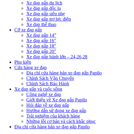
Xe đạp gấp du lịch
Xe đạp gấp độc lạ
Xe đạp gấp siêu nhẹ
Xe đạp gấp trợ lực điện
Xe đạp thể thao
Cỡ xe đạp gấp
Xe đạp gấp 14”
Xe đạp gấp 16″
Xe đạp gấp 18″
Xe đạp gấp 20″
Xe đạp gấp bánh lớn – 24,26,28
Phụ kiện
Cửa hàng xe đạp
Địa chỉ cửa hàng bán xe đạp gấp Papilo
Chính Sách Vận Chuyển
Chính Sách Bảo Hành
Xe đạp gấp và cuộc sống
Công nghệ xe đạp
Giới thiệu về Xe đạp gấp Papilo
Hỏi đáp về xe đạp gấp
Hướng dẫn sử dụng xe đạp gấp
Trải nghiệm của khách hàng
Những lỗi cơ bản và cách khắc phục
Địa chỉ cửa hàng bán xe đạp gấp Papilo