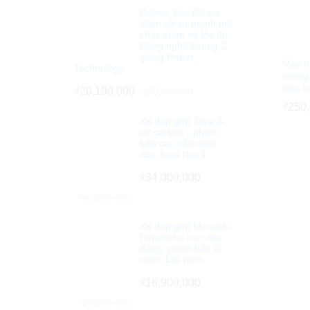
Dahon Visc D9 ưu
điểm về sự mạnh mẽ
chắc chắn và tốc độ.
Công nghệ khung 2
gióng Rebar
Móc t
Technology
tường,
bike 
₫
20,190,000
₫
25,000,000
₫
₫
250
250
Xe đạp gấp Java J-
air carbon - phiên
bản cao cấp nhất
của Java Neo3
₫
34,000,000
₫
40,000,000
Xe đạp gấp Maruishi
Dimanche trục các
đăng, phiên bản kỉ
niệm 130 năm
₫
18,900,000
₫
21,000,000