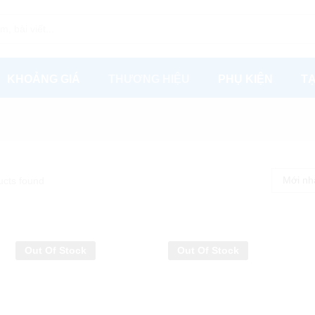
KHOẢNG GIÁ
THƯƠNG HIỆU
PHỤ KIỆN
TẠ
Mới nh
ucts found
Out Of Stock
Out Of Stock