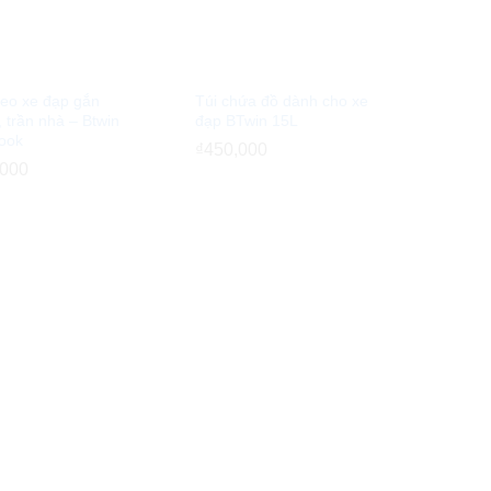
reo xe đạp gắn
Túi chứa đồ dành cho xe
 trần nhà – Btwin
đạp BTwin 15L
hook
₫
₫
450,000
450,000
,000
,000