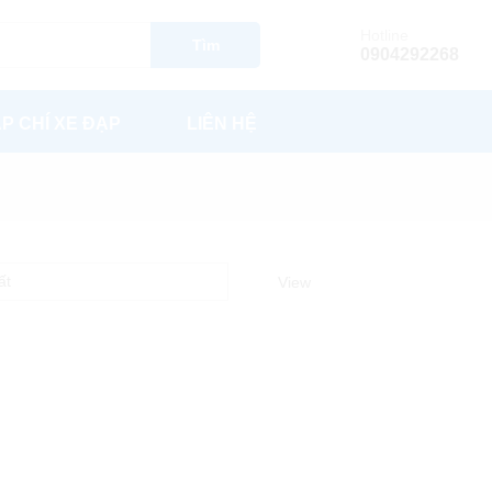
Hotline
Tìm
0904292268
P CHÍ XE ĐẠP
LIÊN HỆ
ất
View