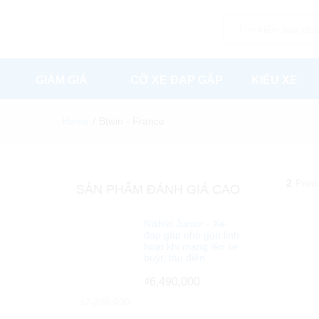
All
GIẢM GIÁ
CỠ XE ĐẠP GẤP
KIỂU XE
Home
/
Btwin - France
2
Prod
SẢN PHẨM ĐÁNH GIÁ CAO
Nishiki Junior - Xe
đạp gấp nhỏ gọn linh
hoạt khi mang lên xe
buýt, tàu điện
₫
6,490,000
₫
7,200,000