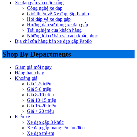
Xe đạp gấp và cuộc sống
Công nghệ xe đạp
Giới thiệu về Xe đạp gấp Papilo
Hỏi đáp về xe đạp gấp
Hướng dẫn sử dụng xe đạp gấp
Trải nghiệm của khách hàng
Những lỗi cơ bản và cách khắc phục
Địa chỉ cửa hàng bán xe đạp gấp Papilo
Shop By Departments
Giảm giá mỗi ngày
Hàng bán chạy
Khoảng giá
Giá 2-5 triệu
Giá 5-8 triệu
Giá 8-10 triệu
Giá 10-15 triệu
Giá 15-20 triệu
Giá > 20 triệu
Kiểu xe
Xe đạp gấp 3 khúc
Xe đạp gấp mang lên tàu điện
Xe đạp trẻ em