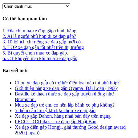
Có thể bạn quan tâm
1. Địa chỉ mua xe đạp gấp chính hãng
2. Ai là người phù hợp đi xe đạp gấp?
3. 10 lợi ích chỉ riêng xe đạp gấp mới có
4. TOP xe đạp gấp tốt nhất trên thị trường
5. Bí quyết chọn mua xe đạp gấp.
6. CT khuyến mại khi mua xe đạp gấp
Bài viết mới
Chọn xe đạp gấp có trợ lực điện loại nào thì phù hợp?
Giới thiệu hãng xe đạp gấp Oyama- Đài Loan (1966)
Bastille kẻ thách thức xe đạp gấp truyền thống như
Brompton.
Mua xe đạp trẻ em, có nên lắp bánh xe phụ không?
5 điểm cần lưu ý khi lựa chọn xe đạp gấp
Xe đạp gấp Dahon, hàng nhái bán đầy trên mạng
PECO – OXbikes – xe đạp gấp Nhật Bản
Xe đạp điện gấp Hongji, giải thưởng Good design award
2020 (japan)