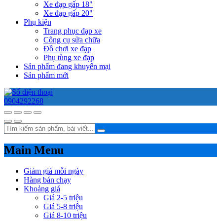
Xe đạp gấp 18"
Xe đạp gấp 20"
Phụ kiện
Trang phục đạp xe
Công cụ sửa chữa
Đồ chơi xe đạp
Phụ tùng xe đạp
Sản phẩm đang khuyến mại
Sản phẩm mới
0904292268
Main Menu
Giảm giá mỗi ngày
Hàng bán chạy
Khoảng giá
Giá 2-5 triệu
Giá 5-8 triệu
Giá 8-10 triệu