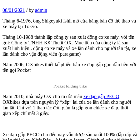
08/01/2021
/
by
admin
Tháng 6-1976, ông Shigeyuki Ishii mở cửa hàng bán đồ thể thao và
xe máy tại Tokyo.
Tháng 10-1988 thành lập công ty sản xuất động cơ xe máy, với tên
gọi: Công ty TNHH Kỹ Thuật OX. Mục tiêu của công ty là sản
xuất linh kiện , động cơ xe máy và xe lăn dành cho người tàn tật, xe
lăn dành cho vận động viên (paragame)
Năm 2006, OXbikes thiết kế phiên bản xe đạp gấp gọn đầu tiên với
tên gọi Pocket
Pocket folding bike
Năm 2010, nhà máy OX cho ra đời mẫu
xe đạp gấp PECO
–
OXbikes dựa trên nguyên lý “xếp” lại của xe lăn dành cho người
tàn tật. Chỉ với 1 thao tác đơn giản là gấp gọn chiếc xe đạp, thời
gian xếp chỉ mất 3 giây.
Xe đạp gấp PECO cho đến nay vẫn được sản xuất 100% (lắp ráp và