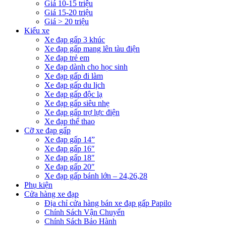
Giá 10-15 triệu
Giá 15-20 triệu
Giá > 20 triệu
Kiểu xe
Xe đạp gấp 3 khúc
Xe đạp gấp mang lên tàu điện
Xe đạp trẻ em
Xe đạp dành cho học sinh
Xe đạp gấp đi làm
Xe đạp gấp du lịch
Xe đạp gấp độc lạ
Xe đạp gấp siêu nhẹ
Xe đạp gấp trợ lực điện
Xe đạp thể thao
Cỡ xe đạp gấp
Xe đạp gấp 14”
Xe đạp gấp 16″
Xe đạp gấp 18″
Xe đạp gấp 20″
Xe đạp gấp bánh lớn – 24,26,28
Phụ kiện
Cửa hàng xe đạp
Địa chỉ cửa hàng bán xe đạp gấp Papilo
Chính Sách Vận Chuyển
Chính Sách Bảo Hành