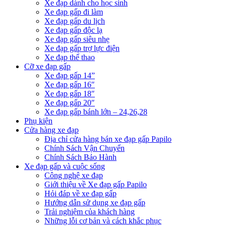
Xe đạp dành cho học sinh
Xe đạp gấp đi làm
Xe đạp gấp du lịch
Xe đạp gấp độc lạ
Xe đạp gấp siêu nhẹ
Xe đạp gấp trợ lực điện
Xe đạp thể thao
Cỡ xe đạp gấp
Xe đạp gấp 14”
Xe đạp gấp 16″
Xe đạp gấp 18″
Xe đạp gấp 20″
Xe đạp gấp bánh lớn – 24,26,28
Phụ kiện
Cửa hàng xe đạp
Địa chỉ cửa hàng bán xe đạp gấp Papilo
Chính Sách Vận Chuyển
Chính Sách Bảo Hành
Xe đạp gấp và cuộc sống
Công nghệ xe đạp
Giới thiệu về Xe đạp gấp Papilo
Hỏi đáp về xe đạp gấp
Hướng dẫn sử dụng xe đạp gấp
Trải nghiệm của khách hàng
Những lỗi cơ bản và cách khắc phục