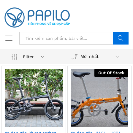
Tìm
Mới nhất
Filter
Out Of Stock
Xe đạp gấp khung carbon
Xe đạp gấp JIACH – K3V