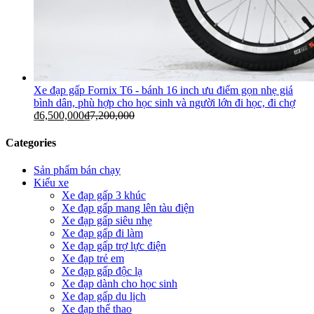
Xe đạp gấp Fornix T6 - bánh 16 inch ưu điểm gọn nhẹ giá
bình dân, phù hợp cho học sinh và người lớn đi học, đi chợ
₫
6,500,000
₫
7,200,000
Categories
Sản phẩm bán chạy
Kiểu xe
Xe đạp gấp 3 khúc
Xe đạp gấp mang lên tàu điện
Xe đạp gấp siêu nhẹ
Xe đạp gấp đi làm
Xe đạp gấp trợ lực điện
Xe đạp trẻ em
Xe đạp gấp độc lạ
Xe đạp dành cho học sinh
Xe đạp gấp du lịch
Xe đạp thể thao