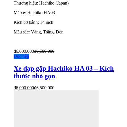
Thương hiệu: Hachiko (Japan)
Mã xe: Hachiko HA03
Kích cỡ bánh: 14 inch
Màu sắc: Vàng, Trắng, Đen
₫
6,000,000
₫
6,500,000
Đọc tiếp
Xe đạp gấp Hachiko HA 03 – Kích
thước nhỏ gọn
₫
6,000,000
₫
6,500,000