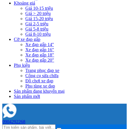
Khoảng giá
Giá 10-15 triệu
Giá > 20 triệu
Giá 15-20 triệu
Giá 2-5 triệu
Giá 5-8 triệu
Giá 8-10 triệu
Cỡ xe đạp gấp
Xe đạp gấp 14''
Xe đạp gấp 16"
Xe đạp gấp 18"
Xe đạp gấp 20"
Phụ kiện
Trang phục đạp xe
Công cụ sửa chữa
Đồ chơi xe đạp
Phụ tùng xe đạp
Sản phẩm đang khuyến mại
Sản phẩm mới
0904292268