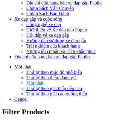
Địa chỉ cửa hàng bán xe đạp gấp Papilo
Chính Sách Vận Chuyển
Chính Sách Bảo Hành
Xe đạp gấp và cuộc sống
Công nghệ xe đạp
Giới thiệu về Xe đạp gấp Papilo
Hỏi đáp về xe đạp gấp
Hướng dẫn sử dụng xe đạp gấp
Trải nghiệm của khách hàng
Những lỗi cơ bản và cách khắc phục
Địa chỉ cửa hàng bán xe đạp gấp Papilo
Mới nhất
Thứ tự theo mức độ phổ biến
Thứ tự theo điểm đánh giá
Mới nhất
Thứ tự theo giá: thấp đến cao
Thứ tự theo giá: cao xuống thấp
Cancel
Filter Products