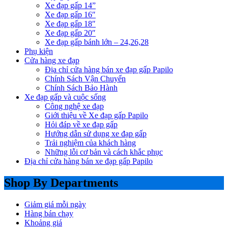
Xe đạp gấp 14”
Xe đạp gấp 16″
Xe đạp gấp 18″
Xe đạp gấp 20″
Xe đạp gấp bánh lớn – 24,26,28
Phụ kiện
Cửa hàng xe đạp
Địa chỉ cửa hàng bán xe đạp gấp Papilo
Chính Sách Vận Chuyển
Chính Sách Bảo Hành
Xe đạp gấp và cuộc sống
Công nghệ xe đạp
Giới thiệu về Xe đạp gấp Papilo
Hỏi đáp về xe đạp gấp
Hướng dẫn sử dụng xe đạp gấp
Trải nghiệm của khách hàng
Những lỗi cơ bản và cách khắc phục
Địa chỉ cửa hàng bán xe đạp gấp Papilo
Shop By Departments
Giảm giá mỗi ngày
Hàng bán chạy
Khoảng giá