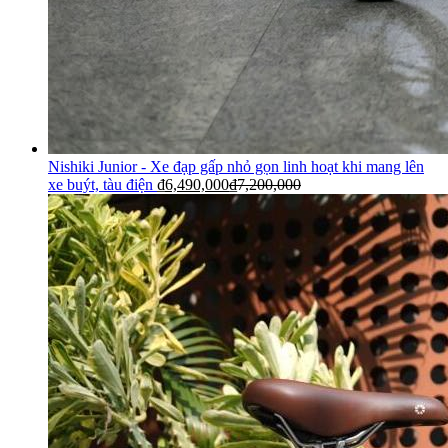
Nishiki Junior - Xe đạp gấp nhỏ gọn linh hoạt khi mang lên
xe buýt, tàu điện
₫
6,490,000
₫
7,200,000