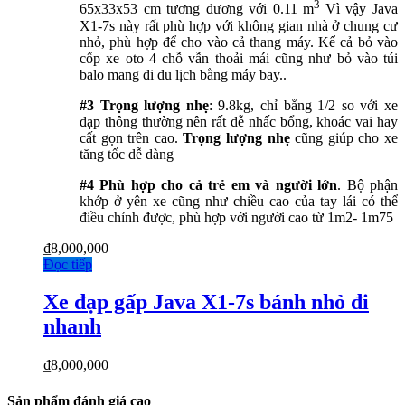
3
65x33x53 cm tương đương với 0.11 m
Vì
vậy Java
X1-7s này rất phù hợp với không gian nhà ở chung cư
nhỏ, phù hợp để cho vào cả thang máy. Kể cả bỏ vào
cốp xe oto 4 chỗ vẫn thoải mái cũng như bỏ vào túi
balo mang đi du lịch bằng máy bay..
#3 Trọng lượng nhẹ
: 9.8kg, chỉ bằng 1/2 so với xe
đạp thông thường nên rất dễ nhấc bổng, khoác vai hay
cất gọn trên cao.
Trọng lượng nhẹ
cũng giúp cho xe
tăng tốc dễ dàng
#4 Phù hợp cho cả trẻ em và người lớn
. Bộ phận
khớp ở yên xe cũng như chiều cao của tay lái có thể
điều chỉnh được, phù hợp với người cao từ 1m2- 1m75
₫
8,000,000
Đọc tiếp
Xe đạp gấp Java X1-7s bánh nhỏ đi
nhanh
₫
8,000,000
Sản phẩm đánh giá cao