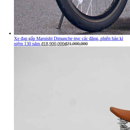
Xe đạp gấp Maruishi Dimanche trục các đăng, phiên bản kỉ
niệm 130 năm
₫
18,900,000
₫
21,000,000