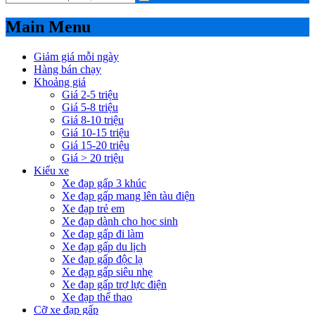
Main Menu
Giảm giá mỗi ngày
Hàng bán chạy
Khoảng giá
Giá 2-5 triệu
Giá 5-8 triệu
Giá 8-10 triệu
Giá 10-15 triệu
Giá 15-20 triệu
Giá > 20 triệu
Kiểu xe
Xe đạp gấp 3 khúc
Xe đạp gấp mang lên tàu điện
Xe đạp trẻ em
Xe đạp dành cho học sinh
Xe đạp gấp đi làm
Xe đạp gấp du lịch
Xe đạp gấp độc lạ
Xe đạp gấp siêu nhẹ
Xe đạp gấp trợ lực điện
Xe đạp thể thao
Cỡ xe đạp gấp