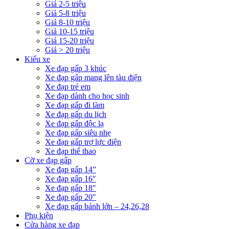
Giá 2-5 triệu
Giá 5-8 triệu
Giá 8-10 triệu
Giá 10-15 triệu
Giá 15-20 triệu
Giá > 20 triệu
Kiểu xe
Xe đạp gấp 3 khúc
Xe đạp gấp mang lên tàu điện
Xe đạp trẻ em
Xe đạp dành cho học sinh
Xe đạp gấp đi làm
Xe đạp gấp du lịch
Xe đạp gấp độc lạ
Xe đạp gấp siêu nhẹ
Xe đạp gấp trợ lực điện
Xe đạp thể thao
Cỡ xe đạp gấp
Xe đạp gấp 14”
Xe đạp gấp 16″
Xe đạp gấp 18″
Xe đạp gấp 20″
Xe đạp gấp bánh lớn – 24,26,28
Phụ kiện
Cửa hàng xe đạp