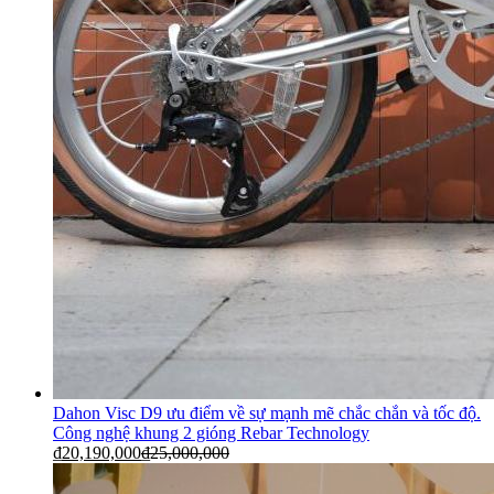
Dahon Visc D9 ưu điểm về sự mạnh mẽ chắc chắn và tốc độ.
Công nghệ khung 2 gióng Rebar Technology
₫
20,190,000
₫
25,000,000