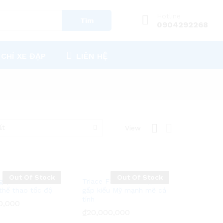
Hotline
Tìm
0904292268
 CHÍ XE ĐẠP
LIÊN HỆ
ất
View
Out Of Stock
Out Of Stock
gấp JIACH K8 –
Triace F300 – xe đạp
thể thao tốc độ
gấp kiểu Mỹ mạnh mẽ cá
tính
0,000
0,000
₫
₫
20,000,000
20,000,000