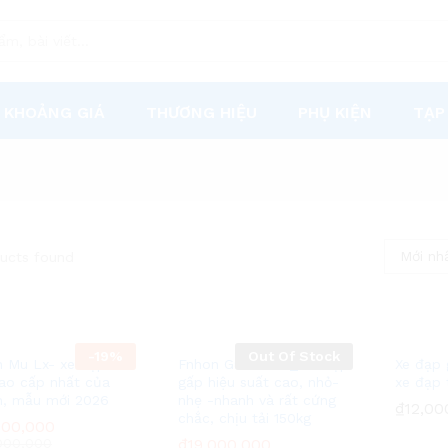
KHOẢNG GIÁ
THƯƠNG HIỆU
PHỤ KIỆN
TẠP
Mới nh
ucts found
-
19%
Out Of Stock
 Mu Lx- xe đạp
Fnhon Gust 349 _ xe đạp
Xe đạp 
ao cấp nhất của
gấp hiệu suất cao, nhỏ-
xe đạp 
, mẫu mới 2026
nhẹ -nhanh và rất cứng
₫
₫
12,00
12,00
chắc, chịu tải 150kg
800,000
800,000
000,000
000,000
₫
₫
19,000,000
19,000,000