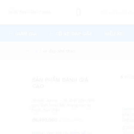
All
GIẢM GIÁ
CỠ XE ĐẠP GẤP
KIỂU XE
Home
/
xe đạp thể thao
6
Prod
SẢN PHẨM ĐÁNH GIÁ
CAO
Nishiki Junior - Xe đạp gấp nhỏ
gọn linh hoạt khi mang lên xe
Dahon
buýt, tàu điện
gấp c
₫
6,490,000
Dahon
₫
7,200,000
₫
₫
30,
30,
₫
₫
38,
38,
Dahon Visc D9 ưu điểm về sự