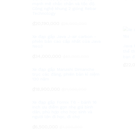
mạnh mẽ chắc chắn và tốc độ.
Công nghệ khung 2 gióng Rebar
Technology
₫
20,190,000
₫
25,000,000
Xe đạp gấp Java J-air carbon -
phiên bản cao cấp nhất của Java
Java 
Neo3
thể t
₫
34,000,000
₫
40,000,000
bạn đ
₫
₫
22,
22,
Xe đạp gấp Maruishi Dimanche
trục các đăng, phiên bản kỉ niệm
130 năm
₫
18,900,000
₫
21,000,000
Xe đạp gấp Fornix T6 - bánh 16
inch ưu điểm gọn nhẹ giá bình
dân, phù hợp cho học sinh và
người lớn đi học, đi chợ
₫
6,500,000
₫
7,200,000