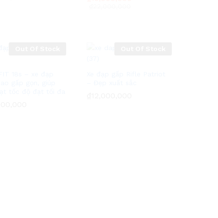
₫
₫
22,000,000
22,000,000
Out Of Stock
Out Of Stock
FIT 18s – xe đạp
Xe đạp gấp Rifle Patriot
hao gấp gọn, giúp
– Đẹp xuất sắc
ạt tốc độ đạt tối đa
₫
₫
12,000,000
12,000,000
000,000
000,000