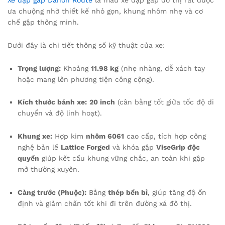
ưa chuộng nhờ thiết kế nhỏ gọn, khung nhôm nhẹ và cơ
chế gập thông minh.
Dưới đây là chi tiết thông số kỹ thuật của xe:
Trọng lượng:
Khoảng
11.98 kg
(nhẹ nhàng, dễ xách tay
hoặc mang lên phương tiện công cộng).
Kích thước bánh xe:
20 inch
(cân bằng tốt giữa tốc độ di
chuyển và độ linh hoạt).
Khung xe:
Hợp kim
nhôm 6061
cao cấp, tích hợp công
nghệ bản lề
Lattice Forged
và khóa gập
ViseGrip độc
quyền
giúp kết cấu khung vững chắc, an toàn khi gập
mở thường xuyên.
Càng trước (Phuộc):
Bằng
thép bền bỉ
, giúp tăng độ ổn
định và giảm chấn tốt khi đi trên đường xá đô thị.