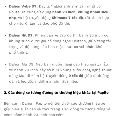
Dahon Vybe D7:
Đây là “người anh em” gần nhất với
Route. Xe cũng sử dụng
bánh 20 inch, khung nhôm siêu
nhẹ
, và bộ truyền động
Shimano 7 tốc độ
, rất thích hợp
cho việc đi làm và dạo phố đô thị.
Dahon Hit D7:
Phiên bản xe gấp đô thị bánh 20 inch có
khung sườn được gia cố công nghệ Deltech, giúp tăng tải
trọng và độ cứng cáp hơn một chút so với phân khúc
phổ thông.
Dahon Mu D9: Nếu bạn muốn nâng cấp hiệu suất, mẫu
xe bánh 20 inch này sở hữu khung sườn cong nghệ thuật
dòng Mu, đi kèm bộ truyền động
9 tốc độ
giúp đi đường
dài và leo dốc mượt mà hơn rất nhiều.
2. Các dòng xe tương đương từ thương hiệu khác tại Papilo
Bên cạnh Dahon, Papilo nổi tiếng với các thương hiệu xe
gấp hiệu suất cao và thời trang. Các dòng xe tương đồng về
công năng bánh 20 inch bao gồm: