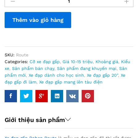
đạp
gấp
Dahon
Thêm vào giỏ hàng
Route-
niềm
vui
cả
gia
đình
SKU:
Route
khi
Categories:
Cỡ xe đạp gấp
,
Giá 10-15 triệu
,
Khoảng giá
,
Kiểu
đi
xe
,
Sản phẩm bán chạy
,
Sản phẩm đang khuyến mại
,
Sản
thể
phẩm mới
,
Xe đạp dành cho học sinh
,
Xe đạp gấp 20"
,
Xe
thao,
đạp gấp đi làm
,
Xe đạp gấp mang lên tàu điện
du
lịch,
dạo
chơi
cuối
Giới thiệu sản phẩm
tuần
quantity
Xe đạp gấp Dahon Route
là mẫu xe đạp gấp đô thị rất được