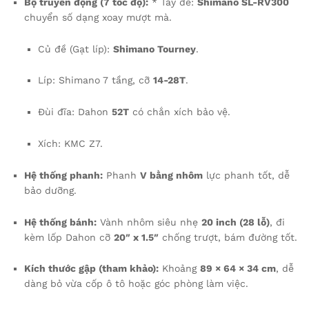
Bộ truyền động (7 tốc độ):
* Tay đề:
Shimano SL-RV300
chuyển số dạng xoay mượt mà.
Củ đề (Gạt líp):
Shimano Tourney
.
Líp: Shimano 7 tầng, cỡ
14-28T
.
Đùi đĩa: Dahon
52T
có chắn xích bảo vệ.
Xích: KMC Z7.
Hệ thống phanh:
Phanh
V bằng nhôm
lực phanh tốt, dễ
bảo dưỡng.
Hệ thống bánh:
Vành nhôm siêu nhẹ
20 inch (28 lỗ)
, đi
kèm lốp Dahon cỡ
20″ x 1.5″
chống trượt, bám đường tốt.
Kích thước gập (tham khảo):
Khoảng
89 × 64 × 34 cm
, dễ
dàng bỏ vừa cốp ô tô hoặc góc phòng làm việc.