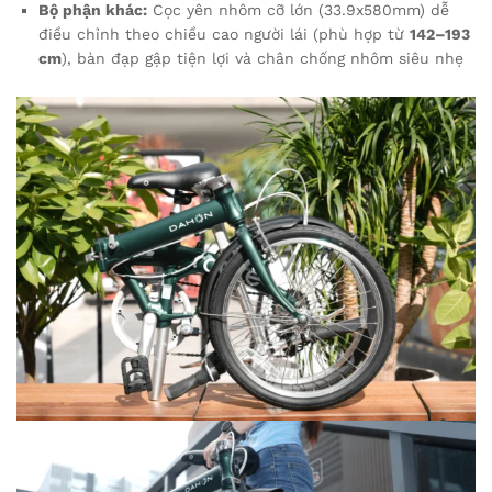
Bộ phận khác:
Cọc yên nhôm cỡ lớn (33.9x580mm) dễ
điều chỉnh theo chiều cao người lái (phù hợp từ
142–193
cm
), bàn đạp gập tiện lợi và chân chống nhôm siêu nhẹ