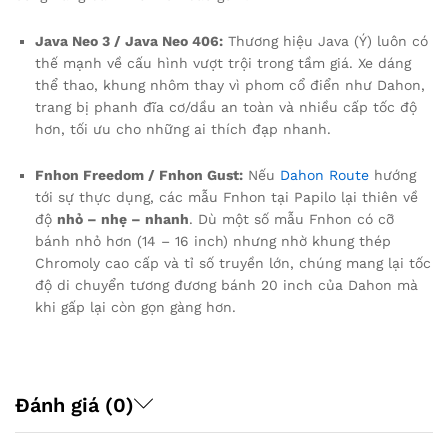
Java Neo 3 / Java Neo 406:
Thương hiệu Java (Ý) luôn có
thế mạnh về cấu hình vượt trội trong tầm giá. Xe dáng
thể thao, khung nhôm thay vì phom cổ điển như Dahon,
trang bị phanh đĩa cơ/dầu an toàn và nhiều cấp tốc độ
hơn, tối ưu cho những ai thích đạp nhanh.
Fnhon Freedom / Fnhon Gust:
Nếu
Dahon Route
hướng
tới sự thực dụng, các mẫu Fnhon tại Papilo lại thiên về
độ
nhỏ – nhẹ – nhanh
. Dù một số mẫu Fnhon có cỡ
bánh nhỏ hơn (14 – 16 inch) nhưng nhờ khung thép
Chromoly cao cấp và tỉ số truyền lớn, chúng mang lại tốc
độ di chuyển tương đương bánh 20 inch của Dahon mà
khi gấp lại còn gọn gàng hơn.
Đánh giá (0)