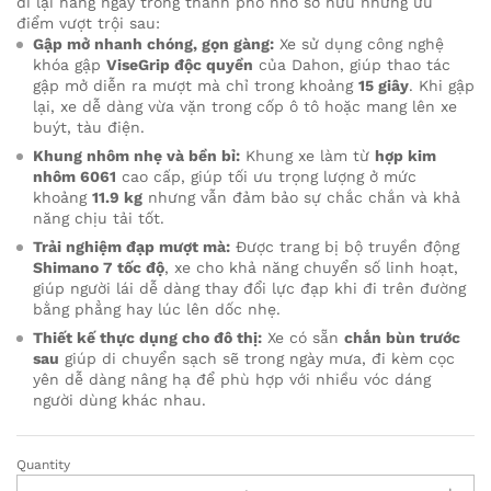
đi lại hàng ngày trong thành phố nhờ sở hữu những ưu
điểm vượt trội sau:
Gập mở nhanh chóng, gọn gàng:
Xe sử dụng công nghệ
khóa gập
ViseGrip độc quyền
của Dahon, giúp thao tác
gập mở diễn ra mượt mà chỉ trong khoảng
15 giây
. Khi gập
lại, xe dễ dàng vừa vặn trong cốp ô tô hoặc mang lên xe
buýt, tàu điện.
Khung nhôm nhẹ và bền bỉ:
Khung xe làm từ
hợp kim
nhôm 6061
cao cấp, giúp tối ưu trọng lượng ở mức
khoảng
11.9 kg
nhưng vẫn đảm bảo sự chắc chắn và khả
năng chịu tải tốt.
Trải nghiệm đạp mượt mà:
Được trang bị bộ truyền động
Shimano 7 tốc độ
, xe cho khả năng chuyển số linh hoạt,
giúp người lái dễ dàng thay đổi lực đạp khi đi trên đường
bằng phẳng hay lúc lên dốc nhẹ.
Thiết kế thực dụng cho đô thị:
Xe có sẵn
chắn bùn trước
sau
giúp di chuyển sạch sẽ trong ngày mưa, đi kèm cọc
yên dễ dàng nâng hạ để phù hợp với nhiều vóc dáng
người dùng khác nhau.
Quantity
Xe