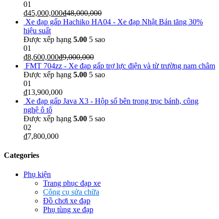
01
₫
45,000,000
₫
48,000,000
Xe đạp gấp Hachiko HA04 - Xe đạp Nhật Bản tăng 30%
hiệu suất
Được xếp hạng
5.00
5 sao
01
₫
8,600,000
₫
9,000,000
FMT 704zz - Xe đạp gấp trợ lực điện và từ trường nam châm
Được xếp hạng
5.00
5 sao
01
₫
13,900,000
Xe đạp gấp Java X3 - Hộp số bên trong trục bánh, công
nghệ ô tô
Được xếp hạng
5.00
5 sao
02
₫
7,800,000
Categories
Phụ kiện
Trang phục đạp xe
Công cụ sửa chữa
Đồ chơi xe đạp
Phụ tùng xe đạp