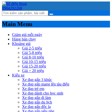
0904292268
Main Menu
Giảm giá mỗi ngày
Hàng bán chạy
Khoảng giá
Giá 2-5 triệu
Giá 5-8 triệu
Giá 8-10 triệu
Giá 10-15 triệu
Giá 15-20 triệu
Giá > 20 triệu
Kiểu xe
Xe đạp gấp 3 khúc
Xe đạp gấp mang lên tàu điện
Xe đạp trẻ em
Xe đạp dành cho học sinh
Xe đạp gấp đi làm
Xe đạp gấp du lịch
Xe đạp gấp độc lạ
Xe đạp gấp siêu nhẹ