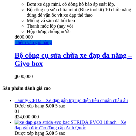
Bơm xe đạp mini, có đồng hồ báo áp suất lốp.
Bộ công cụ sửa chữa mini (Bike toolkit) 10 chức năng
dùng để vặn ốc vít xe đạp thể thao
Miếng vá săm đã bôi keo
Thanh móc lốp (nạy vỏ)
Hộp đựng chống nước.
₫
600,000
Thêm vào giỏ hàng
Bộ công cụ sửa chữa xe đạp đa năng –
Giyo box
₫
600,000
Sản phẩm đánh giá cao
Jaunty CFD2 - Xe đạp gấp trợ lực điện tiêu chuẩn châu âu
Được xếp hạng
5.00
5 sao
01
₫
24,000,000
STRIDA EVO3 18inch - Xe
đạp gấp độc đáo đẳng cấp Anh Quốc
Được xếp hạng
5.00
5 sao