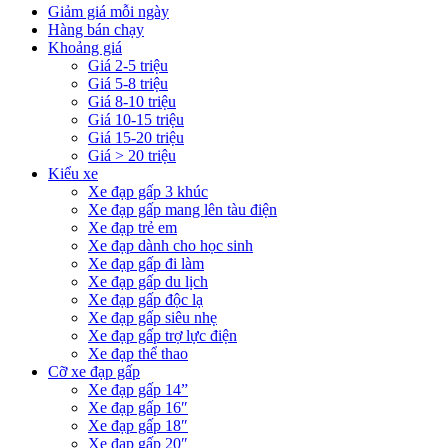
Giảm giá mỗi ngày
Hàng bán chạy
Khoảng giá
Giá 2-5 triệu
Giá 5-8 triệu
Giá 8-10 triệu
Giá 10-15 triệu
Giá 15-20 triệu
Giá > 20 triệu
Kiểu xe
Xe đạp gấp 3 khúc
Xe đạp gấp mang lên tàu điện
Xe đạp trẻ em
Xe đạp dành cho học sinh
Xe đạp gấp đi làm
Xe đạp gấp du lịch
Xe đạp gấp độc lạ
Xe đạp gấp siêu nhẹ
Xe đạp gấp trợ lực điện
Xe đạp thể thao
Cỡ xe đạp gấp
Xe đạp gấp 14”
Xe đạp gấp 16″
Xe đạp gấp 18″
Xe đạp gấp 20″