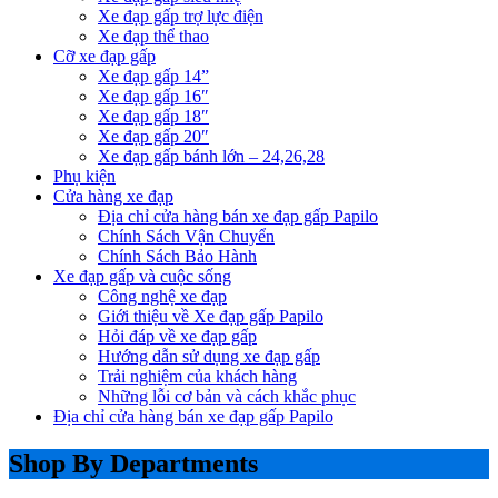
Xe đạp gấp trợ lực điện
Xe đạp thể thao
Cỡ xe đạp gấp
Xe đạp gấp 14”
Xe đạp gấp 16″
Xe đạp gấp 18″
Xe đạp gấp 20″
Xe đạp gấp bánh lớn – 24,26,28
Phụ kiện
Cửa hàng xe đạp
Địa chỉ cửa hàng bán xe đạp gấp Papilo
Chính Sách Vận Chuyển
Chính Sách Bảo Hành
Xe đạp gấp và cuộc sống
Công nghệ xe đạp
Giới thiệu về Xe đạp gấp Papilo
Hỏi đáp về xe đạp gấp
Hướng dẫn sử dụng xe đạp gấp
Trải nghiệm của khách hàng
Những lỗi cơ bản và cách khắc phục
Địa chỉ cửa hàng bán xe đạp gấp Papilo
Shop By Departments