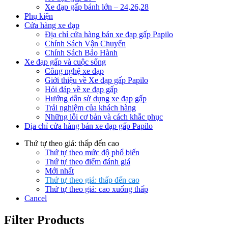
Xe đạp gấp bánh lớn – 24,26,28
Phụ kiện
Cửa hàng xe đạp
Địa chỉ cửa hàng bán xe đạp gấp Papilo
Chính Sách Vận Chuyển
Chính Sách Bảo Hành
Xe đạp gấp và cuộc sống
Công nghệ xe đạp
Giới thiệu về Xe đạp gấp Papilo
Hỏi đáp về xe đạp gấp
Hướng dẫn sử dụng xe đạp gấp
Trải nghiệm của khách hàng
Những lỗi cơ bản và cách khắc phục
Địa chỉ cửa hàng bán xe đạp gấp Papilo
Thứ tự theo giá: thấp đến cao
Thứ tự theo mức độ phổ biến
Thứ tự theo điểm đánh giá
Mới nhất
Thứ tự theo giá: thấp đến cao
Thứ tự theo giá: cao xuống thấp
Cancel
Filter Products