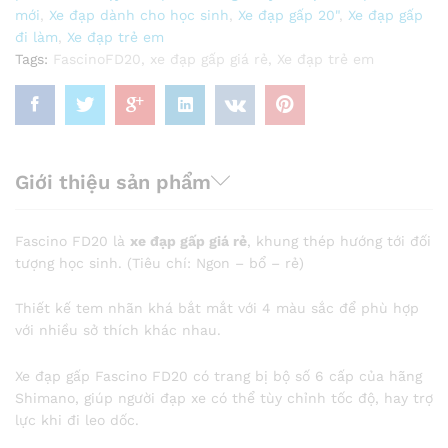
mới
,
Xe đạp dành cho học sinh
,
Xe đạp gấp 20"
,
Xe đạp gấp
đi làm
,
Xe đạp trẻ em
Tags:
FascinoFD20
,
xe đạp gấp giá rẻ
,
Xe đạp trẻ em
Giới thiệu sản phẩm
Fascino FD20 là
xe đạp gấp giá rẻ
, khung thép hướng tới đối
tượng học sinh. (Tiêu chí: Ngon – bổ – rẻ)
Thiết kế tem nhãn khá bắt mắt với 4 màu sắc để phù hợp
với nhiều sở thích khác nhau.
Xe đạp gấp Fascino FD20 có trang bị bộ số 6 cấp của hãng
Shimano, giúp người đạp xe có thể tùy chỉnh tốc độ, hay trợ
lực khi đi leo dốc.