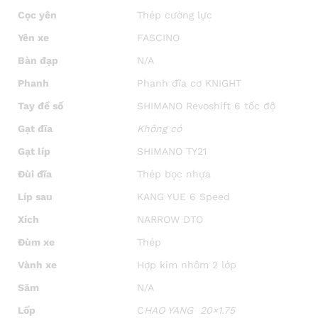
Cọc yên
Thép cường lực
Yên xe
FASCINO
Bàn đạp
N/A
Phanh
Phanh đĩa cơ KNIGHT
Tay đề số
SHIMANO Revoshift 6 tốc độ
Gạt đĩa
Không có
Gạt líp
SHIMANO TY21
Đùi đĩa
Thép bọc nhựa
Líp sau
KANG YUE 6 Speed
Xích
NARROW DTO
Đùm xe
Thép
Vành xe
Hợp kim nhôm 2 lớp
Săm
N/A
Lốp
C
HAO YANG 20×1.75