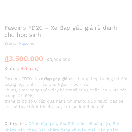
Fascino FD20 – Xe đạp gấp giá rẻ dành
cho học sinh
Brand:
Fascino
₫
3,500,000
₫
3,900,000
Status:
Hết hàng
Fascino FD20 là
xe đạp gấp giá rẻ
, khung thép hướng tới đối
tượng học sinh. (Tiêu chí: Ngon – bổ – rẻ)
khung sườn bằng thép dày hi-tensil cứng chắc, chịu lực tốt,
trọng tải 160kg.
trang bị bộ số 6 cấp của hãng Shimano, giúp người đạp xe
có thể tùy chỉnh tốc độ, hay trợ lực khi đi leo dốc.
Categories:
Cỡ xe đạp gấp
,
Giá 2-5 triệu
,
Khoảng giá
,
Sản
phẩm bán chạy
,
Sản phẩm đang khuyến mại
,
Sản phẩm