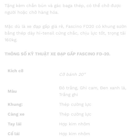
Tặng kèm chắn bùn và gác baga thép, có thể chở được
người hoặc chở hàng hóa.
Mặc dù là xe đạp gấp giá rẻ, Fascino FD20 có khung sườn
bằng thép dày hi-tensil cứng chắc, chịu lực tốt, trọng tải
160kg.
THÔNG SỐ KỸ THUẬT XE ĐẠP GẤP FASCINO FD-20.
Kích cỡ
Cỡ bánh 20”
Đỏ trắng, Ghi cam, Đen xanh lá,
Màu
Trắng ghi
Khung:
Thép cường lực
Càng xe
Thép cường lực
Tay lái
Hợp kim nhôm
Cổ lái
Hợp kim nhôm