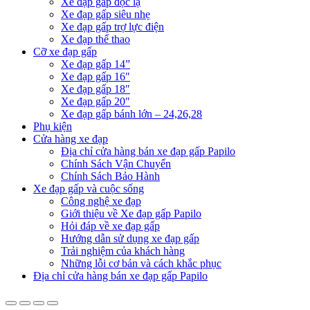
Xe đạp gấp độc lạ
Xe đạp gấp siêu nhẹ
Xe đạp gấp trợ lực điện
Xe đạp thể thao
Cỡ xe đạp gấp
Xe đạp gấp 14”
Xe đạp gấp 16″
Xe đạp gấp 18″
Xe đạp gấp 20″
Xe đạp gấp bánh lớn – 24,26,28
Phụ kiện
Cửa hàng xe đạp
Địa chỉ cửa hàng bán xe đạp gấp Papilo
Chính Sách Vận Chuyển
Chính Sách Bảo Hành
Xe đạp gấp và cuộc sống
Công nghệ xe đạp
Giới thiệu về Xe đạp gấp Papilo
Hỏi đáp về xe đạp gấp
Hướng dẫn sử dụng xe đạp gấp
Trải nghiệm của khách hàng
Những lỗi cơ bản và cách khắc phục
Địa chỉ cửa hàng bán xe đạp gấp Papilo