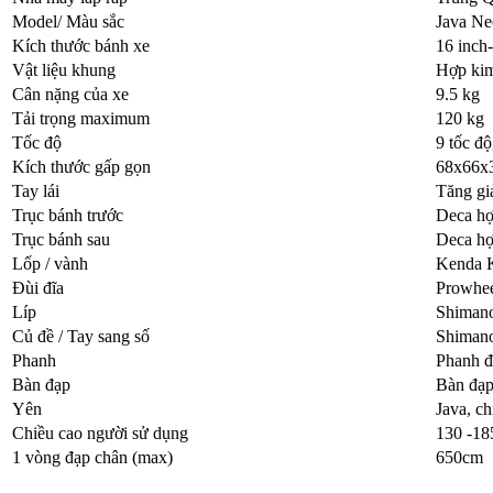
Model/ Màu sắc
Java Ne
Kích thước bánh xe
16 inch-
Vật liệu khung
Hợp kim
Cân nặng của xe
9.5 kg
Tải trọng maximum
120 kg
Tốc độ
9 tốc đ
Kích thước gấp gọn
68x66x
Tay lái
Tăng gi
Trục bánh trước
Deca h
Trục bánh sau
Deca h
Lốp / vành
Kenda K
Đùi đĩa
Prowhee
Líp
Shimano
Củ đề / Tay sang số
Shimano
Phanh
Phanh 
Bàn đạp
Bàn đạp 
Yên
Java, c
Chiều cao người sử dụng
130 -18
1 vòng đạp chân (max)
650cm