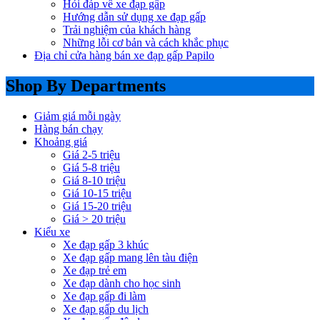
Hỏi đáp về xe đạp gấp
Hướng dẫn sử dụng xe đạp gấp
Trải nghiệm của khách hàng
Những lỗi cơ bản và cách khắc phục
Địa chỉ cửa hàng bán xe đạp gấp Papilo
Shop By Departments
Giảm giá mỗi ngày
Hàng bán chạy
Khoảng giá
Giá 2-5 triệu
Giá 5-8 triệu
Giá 8-10 triệu
Giá 10-15 triệu
Giá 15-20 triệu
Giá > 20 triệu
Kiểu xe
Xe đạp gấp 3 khúc
Xe đạp gấp mang lên tàu điện
Xe đạp trẻ em
Xe đạp dành cho học sinh
Xe đạp gấp đi làm
Xe đạp gấp du lịch