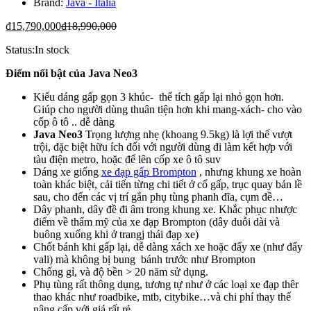
Brand:
Java - Italia
₫
15,790,000
₫
18,990,000
Status:
In stock
Điểm nổi bật của Java Neo3
Kiểu dáng gấp gọn 3 khúc- thể tích gấp lại nhỏ gọn hơn.
Giúp cho người dùng thuân tiện hơn khi mang-xách- cho vào
cốp ô tô .. dễ dàng
Java Neo3
Trọng lượng nhẹ (khoang 9.5kg) là lợi thế vượt
trội, đặc biệt hữu ích đối với người dùng đi làm kết hợp với
tàu điện metro, hoặc để lên cốp xe ô tô suv
Dáng xe giống
xe đạp gấp Brompton
, nhưng khung xe hoàn
toàn khác biệt, cải tiến từng chi tiết ở cổ gấp, trục quay bản lề
sau, cho đến các vị trí gắn phụ tùng phanh đĩa, cụm đề…
Dây phanh, dây đề đi âm trong khung xe. Khắc phục nhược
điểm về thẩm mỹ của xe đạp Brompton (dây duỗi dài và
buông xuống khi ở trangj thái đạp xe)
Chốt bánh khi gấp lại, dễ dàng xách xe hoặc đẩy xe (như đẩy
vali) mà không bị bung bánh trước như Brompton
Chống gỉ, và độ bền > 20 năm sử dụng.
Phụ tùng rất thông dụng, tương tự như ở các loại xe đạp thêr
thao khác như roadbike, mtb, citybike…và chi phí thay thế
nâng cấp với giá rất rẻ.