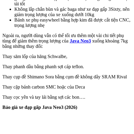
tải tốt
Không lắp chắn bùn và gác baga như xe đạp gấp 3Sixty, nên
giảm trọng lượng của xe xuống dưới 10kg
Bánh xe phụ easywheel bằng hợp kim đã được cắt tiện CNC,
trọng lượng nhẹ
Ngoài ra, người dùng vẫn có thể tối ưu thêm một vài chi tiết phụ
tùng để giảm thêm trọng lượng của
Java Neo3
xuống khoảng 7kg
bằng những thay đổi:
Thay săm lốp của hãng Schwalbe,
Thay phanh dầu bằng phanh sợi cáp teflon.
Thay cụp đề Shimano Sora bằng cụm đề không dây SRAM Rival
Thay cặp bánh carbon SMC hoặc của Deca
Thay cọc yên và tay lái bằng sợi các bon….
Báo giá xe đạp gấp Java Neo3 (2026)