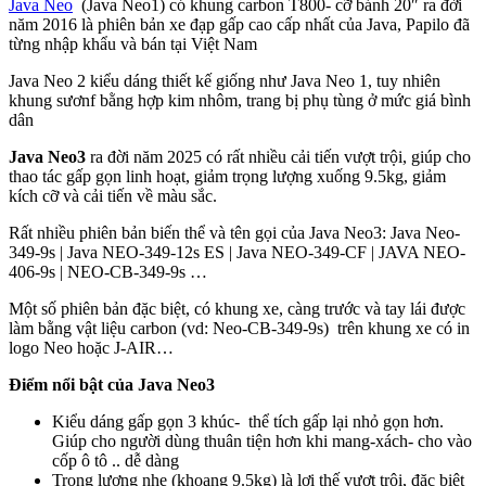
Java Neo
(Java Neo1) có khung carbon T800- cỡ bánh 20″ ra đời
năm 2016 là phiên bản xe đạp gấp cao cấp nhất của Java, Papilo đã
từng nhập khẩu và bán tại Việt Nam
Java Neo 2 kiểu dáng thiết kế giống như Java Neo 1, tuy nhiên
khung sươnf bằng hợp kim nhôm, trang bị phụ tùng ở mức giá bình
dân
Java Neo3
ra đời năm 2025 có rất nhiều cải tiến vượt trội, giúp cho
thao tác gấp gọn linh hoạt, giảm trọng lượng xuống 9.5kg, giảm
kích cỡ và cải tiến về màu sắc.
Rất nhiều phiên bản biến thể và tên gọi của Java Neo3: Java Neo-
349-9s | Java NEO-349-12s ES | Java NEO-349-CF | JAVA NEO-
406-9s | NEO-CB-349-9s …
Một số phiên bản đặc biệt, có khung xe, càng trước và tay lái được
làm bằng vật liệu carbon (vd: Neo-CB-349-9s) trên khung xe có in
logo Neo hoặc J-AIR…
Điểm nổi bật của Java Neo3
Kiểu dáng gấp gọn 3 khúc- thể tích gấp lại nhỏ gọn hơn.
Giúp cho người dùng thuân tiện hơn khi mang-xách- cho vào
cốp ô tô .. dễ dàng
Trọng lượng nhẹ (khoang 9.5kg) là lợi thế vượt trội, đặc biệt