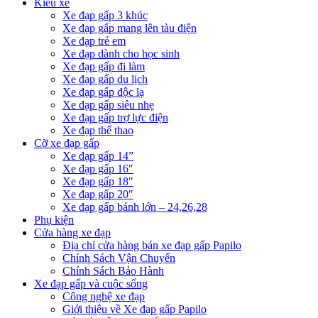
Kiểu xe
Xe đạp gấp 3 khúc
Xe đạp gấp mang lên tàu điện
Xe đạp trẻ em
Xe đạp dành cho học sinh
Xe đạp gấp đi làm
Xe đạp gấp du lịch
Xe đạp gấp độc lạ
Xe đạp gấp siêu nhẹ
Xe đạp gấp trợ lực điện
Xe đạp thể thao
Cỡ xe đạp gấp
Xe đạp gấp 14”
Xe đạp gấp 16″
Xe đạp gấp 18″
Xe đạp gấp 20″
Xe đạp gấp bánh lớn – 24,26,28
Phụ kiện
Cửa hàng xe đạp
Địa chỉ cửa hàng bán xe đạp gấp Papilo
Chính Sách Vận Chuyển
Chính Sách Bảo Hành
Xe đạp gấp và cuộc sống
Công nghệ xe đạp
Giới thiệu về Xe đạp gấp Papilo