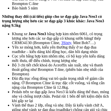
Brompton C-line
Bảo hành 5 năm
Những thay đổi (cải tiến) giúp cho xe đạp gấp Java Neo3 có
trọng lượng nhẹ hơn các xe đạp gấp 3 khúc khác: Java Neo3
nặng 9.5kg
Khung xe
Java Neo3
bằng hợp kim nhôm 6061, có trọng
lượng nhẹ hơn các xe đạp gấp có khung sườn băngf thép
CRMO4130 (Brompton Cline,
3Sixty,
Mint Bob7…)
Yên xe mỏng hơn, kiểu yên thường thấy ở xe đạp đua
roadbike – kiểu dáng khí động học, dàn hồi dạng nhún
Cọc yên bằng hợp kim nhôm nhẹ, có bộ kẹp yên kiểu dáng
mới: thưa, dễ điều chỉnh, trọng lượng nhẹ
Bộ 3 chi tiết chốt khoá do Aceoffix sản xuất, nhẹ và thanh
thoát giống như Brompton T-line, (phiên bản nhẹ nhất của
Brompton)
Đùi đĩa trục rỗng đóng vai trò quân trọng nhất về giảm cân
nặng. Ở Brompton Cline là trục đặc cốt vuông, và tổng cân
nặng của Brompton Cline là 12.8kg.
Pedals trên xe đạp gấp Java Neo3 là kiểu dáng thể thao, mỏng
nhẹ và chống trượt chân. Pedal rút 1 bên để tiết kiệm diện tích
khi gấp xe lại
Vành thể thao 2 lớp, rỗng và nhẹ. Đây là kiểu vành chữ A,
giống như vành xe đạp đua (roadbike) chống cản gió và chịu