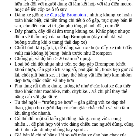
hữu ích đối với người dùng đi làm kết hợp với tàu điện metro,
hoặc để lên cốp xe ô tô suv
Dáng xe giống
xe đạp gấp Brompton
, nhưng khung xe hoàn
toàn khác biệt, cải tiến từng chi tiết ở cổ gấp, trục quay bản lề
sau, cho đến các vị trí gắn phụ tùng phanh đĩa, cụm đề…
Dây phanh, dây đề đi âm trong khung xe. Khắc phục nhược
điểm về thẩm mỹ của xe đạp Brompton (dây duỗi dài và
buông xuống khi ở trangj thái đạp xe)
Chốt bánh khi gấp lại, dễ dàng xách xe hoặc đẩy xe (như đẩy
vali) mà không bị bung bánh trước như Brompton
Chống gỉ, và độ bền > 20 năm sử dụng.
Loại bỏ chi tiết nhựa như trên xe đạp gấp Brompton (chốt
khoá nhựa, cần gạt xích sang số, pad gắn túi, hook kẹp giữ cổ
lái, chốt giữ bánh xe…) thay thế bằng vật liệu hợp kim nhôm
đẹp hơn, chắc chắn và nhẹ hơn
Phụ tùng rất thông dụng, tương tự như ở các loại xe đạp thêr
thao khác như roadbike, mtb, citybike…và chi phí thay thế
nâng cấp với giá rất rẻ.
Tư thế ngồi – “trường xe hơn” – gần giống với xe đạp thể
thao, giúp cho người đạp có cảm giác chắc chắn và yên tâm
khi tăng tốc nhanh.
Có thể đổi một số kiểu ghi đông thẳng- cong vừa- cong
nhiều… để phù hợp với vóc dáng chiều cao người dùng, cũng
như nhu cầu đi nhẹ nhàng hay sport…
Giá bán lẻ chỉ rẻ bằng 1/4 so với mẫu xe đạp bán chạy của