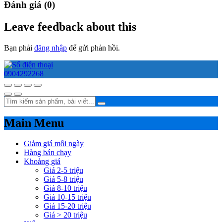
Đánh giá (0)
Leave feedback about this
Bạn phải
đăng nhập
để gửi phản hồi.
0904292268
Main Menu
Giảm giá mỗi ngày
Hàng bán chạy
Khoảng giá
Giá 2-5 triệu
Giá 5-8 triệu
Giá 8-10 triệu
Giá 10-15 triệu
Giá 15-20 triệu
Giá > 20 triệu