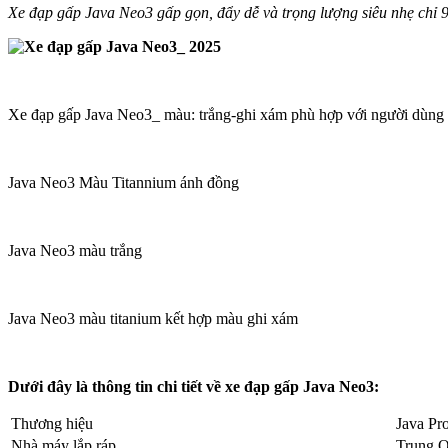
Xe đạp gấp Java Neo3 gấp gọn, đẩy dễ và trọng lượng siêu nhẹ chỉ 
Xe đạp gấp Java Neo3_ màu: trắng-ghi xám phù hợp với người dùng
Java Neo3 Màu Titannium ánh đồng
Java Neo3 màu trắng
Java Neo3 màu titanium kết hợp màu ghi xám
Dưới đây là thông tin chi tiết về xe đạp gấp Java Neo3:
Thương hiệu
Java Pro
Nhà máy lắp ráp
Trung 