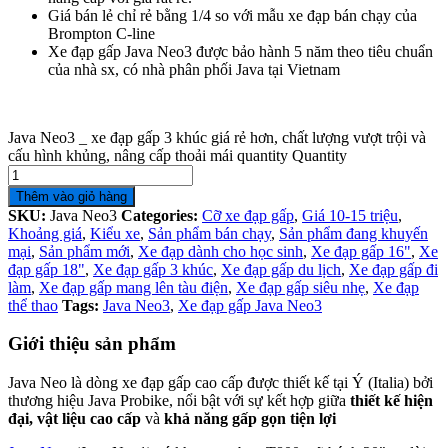
Giá bán lẻ chỉ rẻ bằng 1/4 so với mẫu xe đạp bán chạy của
Brompton C-line
Xe đạp gấp Java Neo3 được bảo hành 5 năm theo tiêu chuẩn
của nhà sx, có nhà phân phối Java tại Vietnam
Java Neo3 _ xe đạp gấp 3 khúc giá rẻ hơn, chất lượng vượt trội và
cấu hình khủng, nâng cấp thoải mái quantity
Quantity
Thêm vào giỏ hàng
SKU:
Java Neo3
Categories:
Cỡ xe đạp gấp
,
Giá 10-15 triệu
,
Khoảng giá
,
Kiểu xe
,
Sản phẩm bán chạy
,
Sản phẩm đang khuyến
mại
,
Sản phẩm mới
,
Xe đạp dành cho học sinh
,
Xe đạp gấp 16"
,
Xe
đạp gấp 18"
,
Xe đạp gấp 3 khúc
,
Xe đạp gấp du lịch
,
Xe đạp gấp đi
làm
,
Xe đạp gấp mang lên tàu điện
,
Xe đạp gấp siêu nhẹ
,
Xe đạp
thể thao
Tags:
Java Neo3
,
Xe đạp gấp Java Neo3
Giới thiệu sản phẩm
Java Neo là dòng xe đạp gấp cao cấp được thiết kế tại Ý (Italia) bởi
thương hiệu Java Probike, nổi bật với sự kết hợp giữa
thiết kế hiện
đại, vật liệu cao cấp
và
khả năng gấp gọn tiện lợi