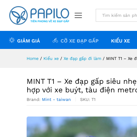
MINT T1 - Xe đạp gấp siêu nh
Giới thiệu sản phẩm
Đánh giá (0)
All
GIẢM GIÁ
CỠ XE ĐẠP GẤP
KIỂU XE
Home
/
Kiểu xe
/
Xe đạp gấp đi làm
/
MINT T1 – Xe đ
MINT T1 – Xe đạp gấp siêu nhẹ.
hợp với xe buýt, tàu điện metr
Brand:
Mint - taiwan
SKU:
T1