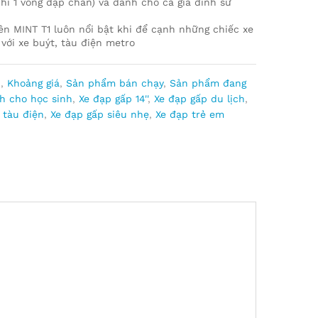
ỉ 1 vòng đạp chân) và dành cho cả gia đình sử
n MINT T1 luôn nổi bật khi để cạnh những chiếc xe
với xe buýt, tàu điện metro
u
,
Khoảng giá
,
Sản phẩm bán chạy
,
Sản phẩm đang
h cho học sinh
,
Xe đạp gấp 14''
,
Xe đạp gấp du lịch
,
 tàu điện
,
Xe đạp gấp siêu nhẹ
,
Xe đạp trẻ em