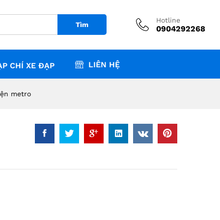
àu điện metro
₫
8,600,000
Hotline
Tìm
0904292268
LIÊN HỆ
ẠP CHÍ XE ĐẠP
iện metro