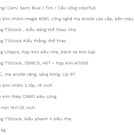
ng/ Cam/ Xanh Blue / Tím / Cầu vồng colorfull
 kim nhôm-magie 6061, công nghệ mạ Anode cao cấp, bền màu, c
g 7’Oclock , kiểu dáng thể thao, nhẹ
g 7’Oclock Kiểu thẳng, thể thao
g Litepro, hợp kim siêu nhẹ, bánh xe kim loại
g 7’Oclock, 130BCD, 46T – hợp kim Al7005
, mạ anode vàng, sáng bóng, Líp 9T
 kim nhôm 2 lớp, 14 inch
 kim thép CRMO siêu cứng
 mịn 14×1.35 inch
g 7’Oclock, kiểu phanh V siêu nhẹ
 kg