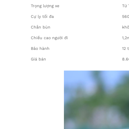
Trọng lượng xe
Từ 
Cự ly tối đa
560
Chắn bùn
khô
Chiều cao người đi
1,2
Bảo hành
12 
Giá bán
8.6