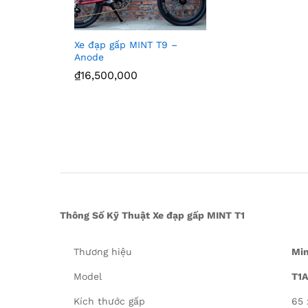
Xe đạp gấp MINT T9 –
Anode
₫
₫
16,500,000
16,500,000
Thông Số Kỹ Thuật Xe đạp gấp MINT T1
Thương hiệu
Min
Model
T1A
Kích thước gấp
65 