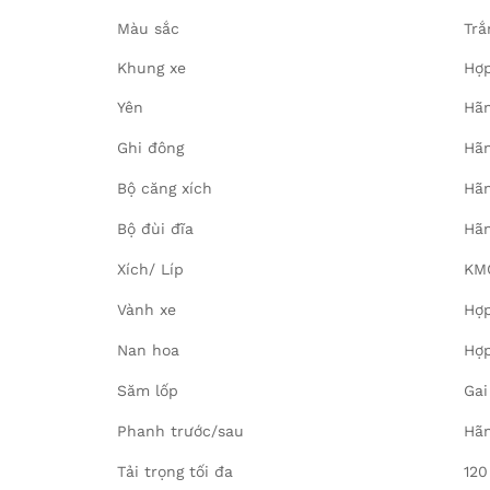
Màu sắc
Trắ
Khung xe
Hợp
Yên
Hãn
Ghi đông
Hãn
Bộ căng xích
Hãn
Bộ đùi đĩa
Hãn
Xích/ Líp
KMC
Vành xe
Hợp
Nan hoa
Hợp
Săm lốp
Gai
Phanh trước/sau
Hãn
Tải trọng tối đa
120