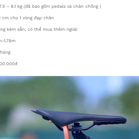
7.5 – 8.1 kg (đã bao gồm pedals và chân chống )
 cm cho 1 vòng đạp chân
ng kèm sẵn, có thể mua thêm ngoài
m-1,78m
tháng
00.000đ