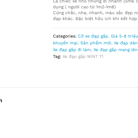
Là chiếc xe nhỏ nhưng đi nhanh (5m6 ch
dụng ( người cao từ 1m2-1m8)
Cứng chắc, nhẹ, nhanh, màu sắc đẹp nê
đạp khác. Đặc biệt hữu ích khi kết hợp 
Categories:
Cỡ xe đạp gấp
,
Giá 5-8 triệ
khuyến mại
,
Sản phẩm mới
,
Xe đạp dàn
Xe đạp gấp đi làm
,
Xe đạp gấp mang lên
Tag:
Xe đạp gấp MINT T1
m