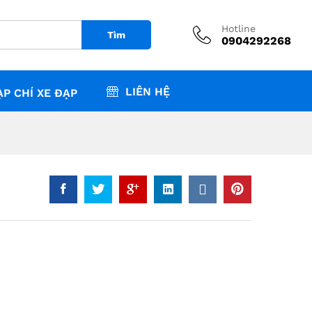
₫
16,800,000
Hotline
Tìm
0904292268
LIÊN HỆ
ẠP CHÍ XE ĐẠP