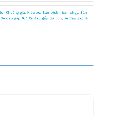
ệu
,
Khoảng giá
,
Kiểu xe
,
Sản phẩm bán chạy
,
Sản
,
Xe đạp gấp 16"
,
Xe đạp gấp du lịch
,
Xe đạp gấp đi