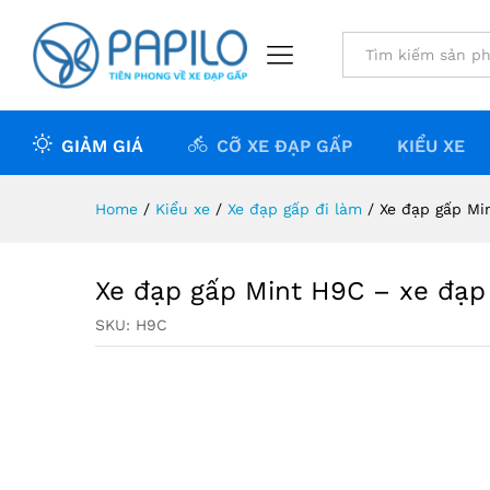
Giới thiệu sản phẩm
Đánh giá (0)
All
GIẢM GIÁ
CỠ XE ĐẠP GẤP
KIỂU XE
Home
/
Kiểu xe
/
Xe đạp gấp đi làm
/
Xe đạp gấp Min
Xe đạp gấp Mint H9C – xe đạp 
SKU:
H9C