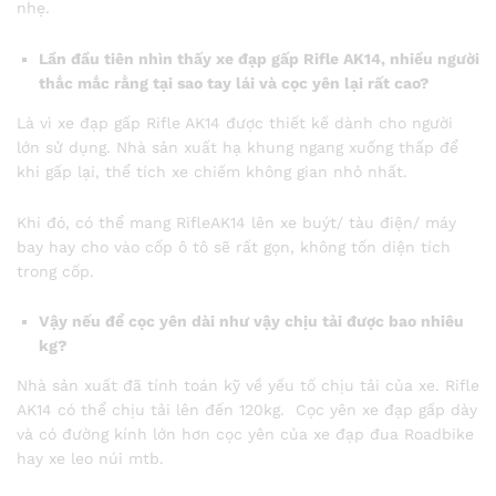
nhẹ.
Lần đầu tiên nhìn thấy xe đạp gấp Rifle AK14, nhiều người
thắc mắc rằng tại sao tay lái và cọc yên lại rất cao?
Là vì xe đạp gấp Rifle AK14 được thiết kế dành cho người
lớn sử dụng. Nhà sản xuất hạ khung ngang xuống thấp để
khi gấp lại, thể tích xe chiếm không gian nhỏ nhất.
Khi đó, có thể mang RifleAK14 lên xe buýt/ tàu điện/ máy
bay hay cho vào cốp ô tô sẽ rất gọn, không tốn diện tích
trong cốp.
Vậy nếu để cọc yên dài như vậy chịu tải được bao nhiêu
kg?
Nhà sản xuất đã tính toán kỹ về yếu tố chịu tải của xe. Rifle
AK14 có thể chịu tải lên đến 120kg. Cọc yên xe đạp gấp dày
và có đường kính lớn hơn cọc yên của xe đạp đua Roadbike
hay xe leo núi mtb.