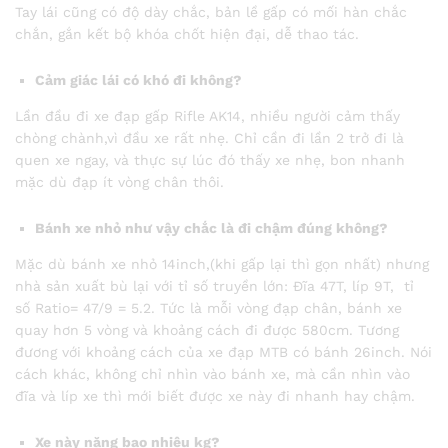
Tay lái cũng có độ dày chắc, bản lề gấp có mối hàn chắc
chắn, gắn kết bộ khóa chốt hiện đại, dễ thao tác.
Cảm giác lái có khó đi không?
Lần đầu đi xe đạp gấp Rifle AK14, nhiều người cảm thấy
chòng chành,vì đầu xe rất nhẹ. Chỉ cần đi lần 2 trở đi là
quen xe ngay, và thực sự lúc đó thấy xe nhẹ, bon nhanh
mặc dù đạp ít vòng chân thôi.
Bánh xe nhỏ như vậy chắc là đi chậm đúng không?
Mặc dù bánh xe nhỏ 14inch,(khi gấp lại thì gọn nhất) nhưng
nhà sản xuất bù lại với tỉ số truyền lớn: Đĩa 47T, líp 9T, tỉ
số Ratio= 47/9 = 5.2. Tức là mỗi vòng đạp chân, bánh xe
quay hơn 5 vòng và khoảng cách đi được 580cm. Tương
đương với khoảng cách của xe đạp MTB có bánh 26inch. Nói
cách khác, không chỉ nhìn vào bánh xe, mà cần nhìn vào
đĩa và líp xe thì mới biết được xe này đi nhanh hay chậm.
Xe này nặng bao nhiêu kg?