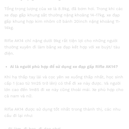
Tổng trọng lượng của xe là 8.9kg, đã bơm hơi. Trong khi các
xe đạp gấp khung sắt thường nặng khoảng 14-17kg, xe đạp
gấp khung hợp kim nhôm cỡ bánh 20inch nặng khoảng 11-
14kg.
Rifle AK14 chỉ nặng dưới 9kg rất tiện lợi cho những người
thường xuyên đi làm bằng xe đạp kết hợp với xe buýt/ tàu
điện.
Ai là người phù hợp để sử dụng xe đạp gấp Rifle AK14?
Khi hạ thấp tay lái và cọc yên xe xuống thấp nhất, học sinh
cấp 1 (cao từ 1m25 trở lên) có thể đi xe này được. Và người
lớn cao đến 1m85 đi xe này cũng thoải mái. Xe phù hợp cho
cả nam và nữ.
Rifle AK14 được sử dụng tốt nhất trong thành thị, các nhu
cầu đi lại như:
– Đi làm, đi học, đi dạo chơi …