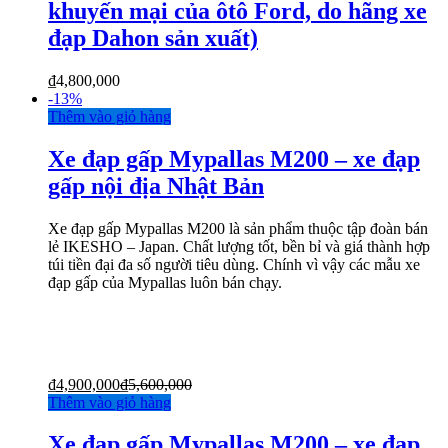
khuyến mại của ôtô Ford, do hãng xe
đạp Dahon sản xuất)
₫
4,800,000
-
13%
Thêm vào giỏ hàng
Xe đạp gấp Mypallas M200 – xe đạp
gấp nội địa Nhật Bản
Xe đạp gấp Mypallas M200 là sản phẩm thuộc tập đoàn bán
lẻ IKESHO – Japan. Chất lượng tốt, bền bỉ và giá thành hợp
túi tiền đại đa số người tiêu dùng. Chính vì vậy các mẫu xe
đạp gấp của Mypallas luôn bán chạy.
₫
4,900,000
₫
5,600,000
Thêm vào giỏ hàng
Xe đạp gấp Mypallas M200 – xe đạp