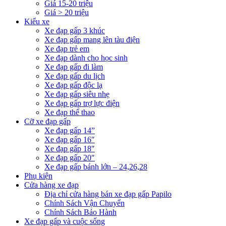
Giá 15-20 triệu
Giá > 20 triệu
Kiểu xe
Xe đạp gấp 3 khúc
Xe đạp gấp mang lên tàu điện
Xe đạp trẻ em
Xe đạp dành cho học sinh
Xe đạp gấp đi làm
Xe đạp gấp du lịch
Xe đạp gấp độc lạ
Xe đạp gấp siêu nhẹ
Xe đạp gấp trợ lực điện
Xe đạp thể thao
Cỡ xe đạp gấp
Xe đạp gấp 14”
Xe đạp gấp 16″
Xe đạp gấp 18″
Xe đạp gấp 20″
Xe đạp gấp bánh lớn – 24,26,28
Phụ kiện
Cửa hàng xe đạp
Địa chỉ cửa hàng bán xe đạp gấp Papilo
Chính Sách Vận Chuyển
Chính Sách Bảo Hành
Xe đạp gấp và cuộc sống