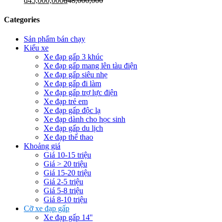
₫
45,000,000
₫
48,000,000
Categories
Sản phẩm bán chạy
Kiểu xe
Xe đạp gấp 3 khúc
Xe đạp gấp mang lên tàu điện
Xe đạp gấp siêu nhẹ
Xe đạp gấp đi làm
Xe đạp gấp trợ lực điện
Xe đạp trẻ em
Xe đạp gấp độc lạ
Xe đạp dành cho học sinh
Xe đạp gấp du lịch
Xe đạp thể thao
Khoảng giá
Giá 10-15 triệu
Giá > 20 triệu
Giá 15-20 triệu
Giá 2-5 triệu
Giá 5-8 triệu
Giá 8-10 triệu
Cỡ xe đạp gấp
Xe đạp gấp 14''