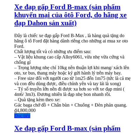
Xe đạp gấp Ford B-max (sản phẩm
khuyến mại của ôtô Ford, do hãng xe
đạp Dahon sản xuất)
Đây là chiếc xe đạp gấp Ford B-Max , là hàng quà tặng do
hãng ô tô Ford đặt hàng dành riêng cho những ai mua xe oto
Ford.
Chất lượng tốt và có những ưu điểm sau:
– Vật liệu khung cao cấp Alloy6061, vừa nhẹ vừa cứng và
chống gỉ
– Trọng lượng nhẹ chỉ 10kg nên thuận lợi khi mang/ xách lên
oto, xe bus, thang máy hoặc ký gửi hành lý trên máy bay.
– Free size đối với người cao từ 1m25 đến 1m75 (tức là cả mẹ
và con đều dùng được, điều chỉnh yên và tay lái là xong)
– Tỷ số truyền lớn nên đi được xa hơn so với xe đạp mini (
4m6/ 3m3). Đương nhiên là đạp nhẹ bon nhanh rồi.
– Quà tặng kèm theo xe:
Gác baga chở đồ + Chắn bùn + Chuông + Đèn phản quang.
₫
4,800,000
Đọc tiếp
Xe đạp gấp Ford B-max (sản phẩm