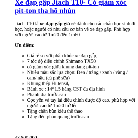
Xe đạp gấp Jiach T10- Có giảm xóc
pit-ton tha hồ nhún
Jiach T10 là
xe đạp gấp giá rẻ
dành cho các cháu học sinh đi
học, hoặc người có nhu cầu cơ bản về xe đạp gấp. Phù hợp
với người cao từ 1m20 đến 1m60.
Ưu điểm:
Giá rẻ so với phân khúc xe đạp gấp,
7 tốc độ điều chỉnh Shimano TX50
có giảm xóc giữa khung dạng pit-ton
Nhiều màu sắc lựa chọn: Đen / trắng / xanh / vàng /
cam/ nâu (cà phê sữa)
Khung thép Hi-tensil,
Bánh xe : 14*1.5 hãng CST đa địa hình
Phanh đĩa trước-sau
Cọc yên và tay lái điều chỉnh được độ cao, phù hợp với
người cao từ 1m20 trở lên
Tặng chắn bùn kiểu thể thao
Tặng đèn phản quang trước-sau.
₫
3,800,000