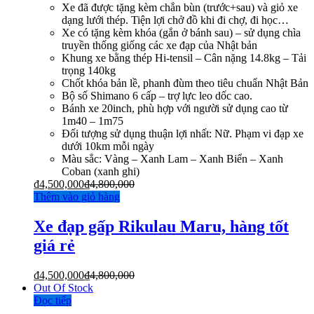
Xe đã được tặng kèm chắn bùn (trước+sau) và giỏ xe
dạng lưới thép. Tiện lợi chở đồ khi đi chợ, đi học…
Xe có tặng kèm khóa (gắn ở bánh sau) – sử dụng chìa
truyền thống giống các xe đạp của Nhật bản
Khung xe bằng thép Hi-tensil – Cân nặng 14.8kg – Tải
trọng 140kg
Chốt khóa bản lề, phanh đùm theo tiêu chuẩn Nhật Bản
Bộ số Shimano 6 cấp – trợ lực leo dốc cao.
Bánh xe 20inch, phù hợp với người sử dụng cao từ
1m40 – 1m75
Đối tượng sử dụng thuận lợi nhất: Nữ. Phạm vi đạp xe
dưới 10km mỗi ngày
Màu sắc: Vàng – Xanh Lam – Xanh Biển – Xanh
Coban (xanh ghi)
₫
4,500,000
₫
4,800,000
Thêm vào giỏ hàng
Xe đạp gấp Rikulau Maru, hàng tốt
giá rẻ
₫
4,500,000
₫
4,800,000
Out Of Stock
Đọc tiếp