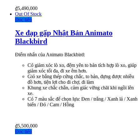
₫
5,490,000
Out Of Stock
Đọc tiếp
Xe đạp gấp Nhật Bản Animato
Blackbird
Điểm nhấn của Animato Blackbird:
Có giảm xóc lò xo, đệm yên to bản tích hợp lò xo, giúp
giảm xóc tối đa, đi xe êm hơn.
Giỏ xe bằng thép cứng chắc, to bản, đựng được nhiều
đồ hơn, tiện lợi cho đi chợ, đi làm
Khung xe chắc chắn, cảm giác vững chãi khi ngồi lên
xe.
Có 7 màu sắc để chọn lựa: Đen / trắng / Xanh lá / Xanh
biển / Đỏ / Cam / Hồng
₫
5,500,000
Đọc tiếp