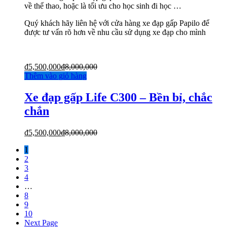
về thể thao, hoặc là tối ưu cho học sinh đi học …
Quý khách hãy liên hệ với cửa hàng xe đạp gấp Papilo để
được tư vấn rõ hơn về nhu cầu sử dụng xe đạp cho mình
₫
5,500,000
₫
8,000,000
Thêm vào giỏ hàng
Xe đạp gấp Life C300 – Bền bỉ, chắc
chắn
₫
5,500,000
₫
8,000,000
1
2
3
4
…
8
9
10
Next Page