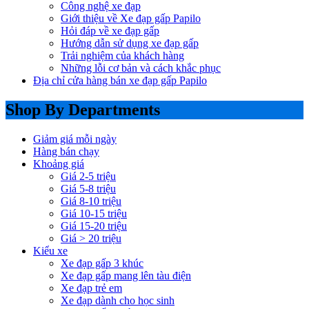
Công nghệ xe đạp
Giới thiệu về Xe đạp gấp Papilo
Hỏi đáp về xe đạp gấp
Hướng dẫn sử dụng xe đạp gấp
Trải nghiệm của khách hàng
Những lỗi cơ bản và cách khắc phục
Địa chỉ cửa hàng bán xe đạp gấp Papilo
Shop By Departments
Giảm giá mỗi ngày
Hàng bán chạy
Khoảng giá
Giá 2-5 triệu
Giá 5-8 triệu
Giá 8-10 triệu
Giá 10-15 triệu
Giá 15-20 triệu
Giá > 20 triệu
Kiểu xe
Xe đạp gấp 3 khúc
Xe đạp gấp mang lên tàu điện
Xe đạp trẻ em
Xe đạp dành cho học sinh