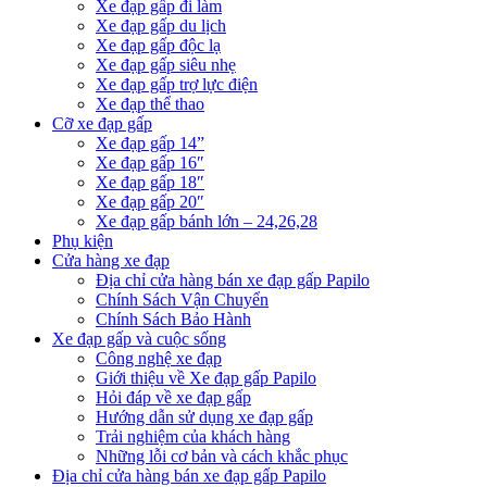
Xe đạp gấp đi làm
Xe đạp gấp du lịch
Xe đạp gấp độc lạ
Xe đạp gấp siêu nhẹ
Xe đạp gấp trợ lực điện
Xe đạp thể thao
Cỡ xe đạp gấp
Xe đạp gấp 14”
Xe đạp gấp 16″
Xe đạp gấp 18″
Xe đạp gấp 20″
Xe đạp gấp bánh lớn – 24,26,28
Phụ kiện
Cửa hàng xe đạp
Địa chỉ cửa hàng bán xe đạp gấp Papilo
Chính Sách Vận Chuyển
Chính Sách Bảo Hành
Xe đạp gấp và cuộc sống
Công nghệ xe đạp
Giới thiệu về Xe đạp gấp Papilo
Hỏi đáp về xe đạp gấp
Hướng dẫn sử dụng xe đạp gấp
Trải nghiệm của khách hàng
Những lỗi cơ bản và cách khắc phục
Địa chỉ cửa hàng bán xe đạp gấp Papilo