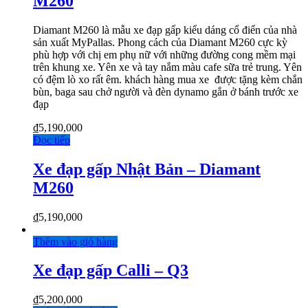
M260
Diamant M260 là mẫu xe đạp gấp kiểu dáng cổ điển của nhà
sản xuất MyPallas. Phong cách của Diamant M260 cực kỳ
phù hợp với chị em phụ nữ với những đường cong mềm mại
trên khung xe. Yên xe và tay nắm màu cafe sữa trẻ trung. Yên
có đệm lò xo rất êm. khách hàng mua xe được tặng kèm chắn
bùn, baga sau chở người và đèn dynamo gắn ở bánh trước xe
đạp
₫
5,190,000
Đọc tiếp
Xe đạp gấp Nhật Bản – Diamant
M260
₫
5,190,000
Thêm vào giỏ hàng
Xe đạp gấp Calli – Q3
₫
5,200,000