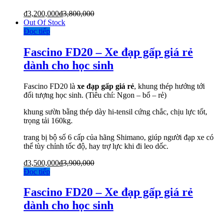
₫
3,200,000
₫
3,800,000
Out Of Stock
Đọc tiếp
Fascino FD20 – Xe đạp gấp giá rẻ
dành cho học sinh
Fascino FD20 là
xe đạp gấp giá rẻ
, khung thép hướng tới
đối tượng học sinh. (Tiêu chí: Ngon – bổ – rẻ)
khung sườn bằng thép dày hi-tensil cứng chắc, chịu lực tốt,
trọng tải 160kg.
trang bị bộ số 6 cấp của hãng Shimano, giúp người đạp xe có
thể tùy chỉnh tốc độ, hay trợ lực khi đi leo dốc.
₫
3,500,000
₫
3,900,000
Đọc tiếp
Fascino FD20 – Xe đạp gấp giá rẻ
dành cho học sinh