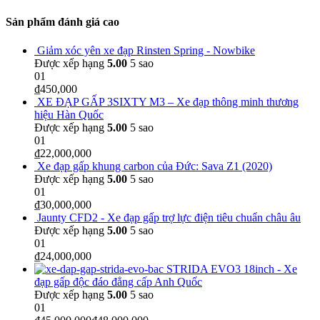
Sản phẩm đánh giá cao
Giảm xóc yên xe đạp Rinsten Spring - Nowbike
Được xếp hạng
5.00
5 sao
01
₫
450,000
XE ĐẠP GẤP 3SIXTY M3 – Xe đạp thông minh thương
hiệu Hàn Quốc
Được xếp hạng
5.00
5 sao
01
₫
22,000,000
Xe đạp gấp khung carbon của Đức: Sava Z1 (2020)
Được xếp hạng
5.00
5 sao
01
₫
30,000,000
Jaunty CFD2 - Xe đạp gấp trợ lực điện tiêu chuẩn châu âu
Được xếp hạng
5.00
5 sao
01
₫
24,000,000
STRIDA EVO3 18inch - Xe
đạp gấp độc đáo đẳng cấp Anh Quốc
Được xếp hạng
5.00
5 sao
01