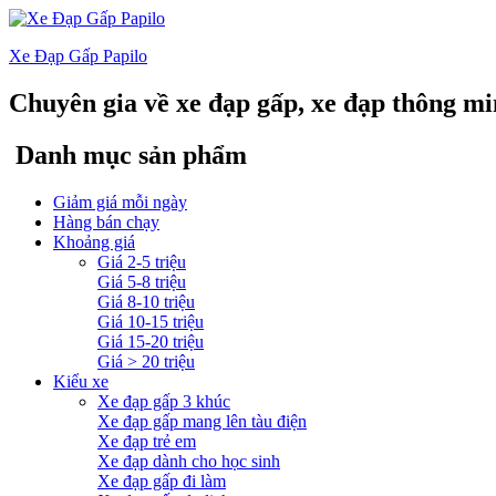
Xe Đạp Gấp Papilo
Chuyên gia về xe đạp gấp, xe đạp thông m
Danh mục sản phẩm
Giảm giá mỗi ngày
Hàng bán chạy
Khoảng giá
Giá 2-5 triệu
Giá 5-8 triệu
Giá 8-10 triệu
Giá 10-15 triệu
Giá 15-20 triệu
Giá > 20 triệu
Kiểu xe
Xe đạp gấp 3 khúc
Xe đạp gấp mang lên tàu điện
Xe đạp trẻ em
Xe đạp dành cho học sinh
Xe đạp gấp đi làm