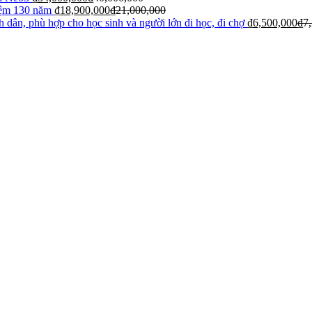
iệm 130 năm
₫
18,900,000
₫
21,000,000
 dân, phù hợp cho học sinh và người lớn đi học, đi chợ
₫
6,500,000
₫
7