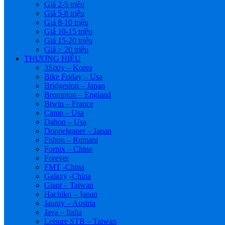
Giá 2-5 triệu
Giá 5-8 triệu
Giá 8-10 triệu
Giá 10-15 triệu
Giá 15-20 triệu
Giá > 20 triệu
THƯƠNG HIỆU
3Sixty – Korea
Bike Friday – Usa
Bridgeston – Japan
Brompton – England
Btwin – France
Camp – Usa
Dahon – Usa
Doppelganer – Japan
Fnhon – Rumani
Fornix – China
Forever
FMT -China
Galaxy -China
Giant – Taiwan
Hachiko – Japan
Jaunty – Austria
Java – Italia
Leisure STB – Taiwan