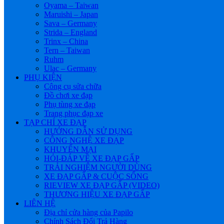
Oyama – Taiwan
Maruishi – Japan
Sava – Germany
Strida – England
Trinx – China
Tern – Taiwan
Ruhm
Ulac – Germany
PHỤ KIỆN
Công cụ sửa chữa
Đồ chơi xe đạp
Phụ tùng xe đạp
Trang phục đạp xe
TẠP CHÍ XE ĐẠP
HƯỚNG DẪN SỬ DỤNG
CÔNG NGHỆ XE ĐẠP
KHUYẾN MẠI
HỎI-ĐÁP VỀ XE ĐẠP GẤP
TRẢI NGHIỆM NGƯỜI DÙNG
XE ĐẠP GẤP & CUỘC SỐNG
RIEVIEW XE ĐẠP GẤP (VIDEO)
THƯƠNG HIỆU XE ĐẠP GẤP
LIÊN HỆ
Địa chỉ cửa hàng của Papilo
Chính Sách Đổi Trả Hàng