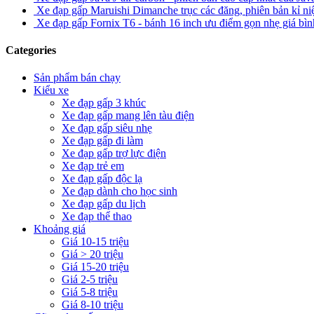
Xe đạp gấp Maruishi Dimanche trục các đăng, phiên bản kỉ n
Xe đạp gấp Fornix T6 - bánh 16 inch ưu điểm gọn nhẹ giá bình
Categories
Sản phẩm bán chạy
Kiểu xe
Xe đạp gấp 3 khúc
Xe đạp gấp mang lên tàu điện
Xe đạp gấp siêu nhẹ
Xe đạp gấp đi làm
Xe đạp gấp trợ lực điện
Xe đạp trẻ em
Xe đạp gấp độc lạ
Xe đạp dành cho học sinh
Xe đạp gấp du lịch
Xe đạp thể thao
Khoảng giá
Giá 10-15 triệu
Giá > 20 triệu
Giá 15-20 triệu
Giá 2-5 triệu
Giá 5-8 triệu
Giá 8-10 triệu