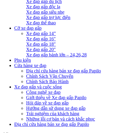
Xe đạp gấp du lịch
Xe đạp gấp độc lạ
Xe đạp gấp siêu nhẹ
Xe đạp gấp trợ lực điện
Xe đạp thể thao
Cỡ xe đạp gấp
Xe đạp gấp 14”
Xe đạp gấp 16″
Xe đạp gấp 18″
Xe đạp gấp 20″
Xe đạp gấp bánh lớn – 24,26,28
Phụ kiện
Cửa hàng xe đạp
Địa chỉ cửa hàng bán xe đạp gấp Papilo
Chính Sách Vận Chuyển
Chính Sách Bảo Hành
Xe đạp gấp và cuộc sống
Công nghệ xe đạp
Giới thiệu về Xe đạp gấp Papilo
Hỏi đáp về xe đạp gấp
Hướng dẫn sử dụng xe đạp gấp
Trải nghiệm của khách hàng
Những lỗi cơ bản và cách khắc phục
Địa chỉ cửa hàng bán xe đạp gấp Papilo