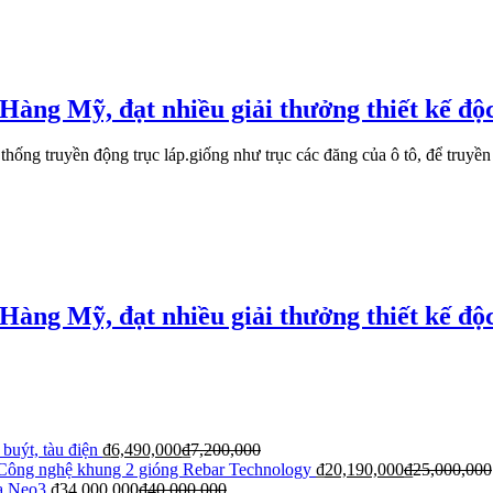
Hàng Mỹ, đạt nhiều giải thưởng thiết kế độ
ống truyền động trục láp.giống như trục các đăng của ô tô, để truyền
Hàng Mỹ, đạt nhiều giải thưởng thiết kế độ
buýt, tàu điện
₫
6,490,000
₫
7,200,000
 Công nghệ khung 2 gióng Rebar Technology
₫
20,190,000
₫
25,000,000
va Neo3
₫
34,000,000
₫
40,000,000