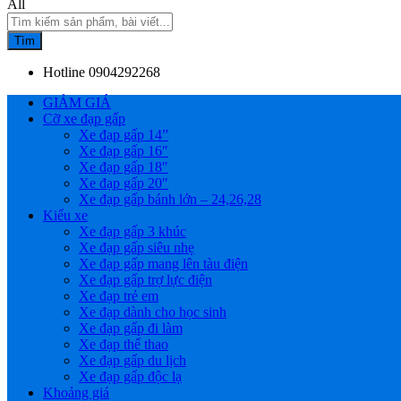
All
Tìm
Hotline
0904292268
GIẢM GIÁ
Cỡ xe đạp gấp
Xe đạp gấp 14”
Xe đạp gấp 16″
Xe đạp gấp 18″
Xe đạp gấp 20″
Xe đạp gấp bánh lớn – 24,26,28
Kiểu xe
Xe đạp gấp 3 khúc
Xe đạp gấp siêu nhẹ
Xe đạp gấp mang lên tàu điện
Xe đạp gấp trợ lực điện
Xe đạp trẻ em
Xe đạp dành cho học sinh
Xe đạp gấp đi làm
Xe đạp thể thao
Xe đạp gấp du lịch
Xe đạp gấp độc lạ
Khoảng giá