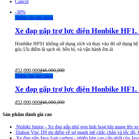
Cancel
-
30%
Thêm vào giỏ hàng
Xe đạp gấp trợ lực điện Honbike HF1. 
Honbike HF01 không sử dụng xích và thay vào đó sử dụng hệ th
góc.Ưu điểm là sạch sẽ, bền bỉ, và vận hành êm ái
₫
32,000,000
₫
46,000,000
Thêm vào giỏ hàng
Xe đạp gấp trợ lực điện Honbike HF1. 
₫
32,000,000
₫
46,000,000
Sản phẩm đánh giá cao
Nishiki Junior - Xe đạp gấp nhỏ gọn linh hoạt khi mang lên xe 
Dahon Visc D9 ưu điểm về sự mạnh mẽ chắc chắn và tốc độ.
Xe đạp gấp Java J-air carbon - phiên bản cao cấp nhất của Ja