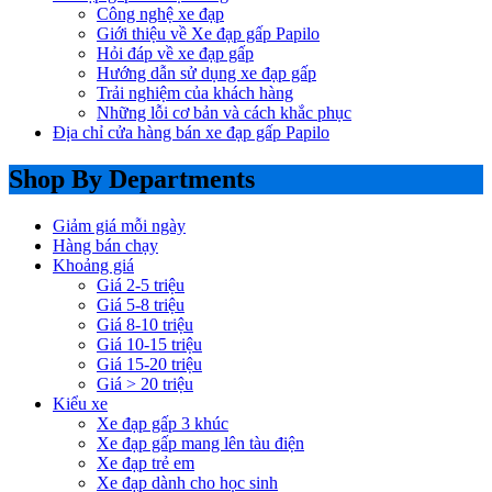
Công nghệ xe đạp
Giới thiệu về Xe đạp gấp Papilo
Hỏi đáp về xe đạp gấp
Hướng dẫn sử dụng xe đạp gấp
Trải nghiệm của khách hàng
Những lỗi cơ bản và cách khắc phục
Địa chỉ cửa hàng bán xe đạp gấp Papilo
Shop By Departments
Giảm giá mỗi ngày
Hàng bán chạy
Khoảng giá
Giá 2-5 triệu
Giá 5-8 triệu
Giá 8-10 triệu
Giá 10-15 triệu
Giá 15-20 triệu
Giá > 20 triệu
Kiểu xe
Xe đạp gấp 3 khúc
Xe đạp gấp mang lên tàu điện
Xe đạp trẻ em
Xe đạp dành cho học sinh