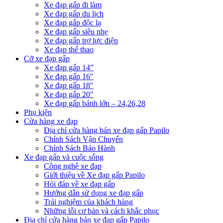
Xe đạp gấp đi làm
Xe đạp gấp du lịch
Xe đạp gấp độc lạ
Xe đạp gấp siêu nhẹ
Xe đạp gấp trợ lực điện
Xe đạp thể thao
Cỡ xe đạp gấp
Xe đạp gấp 14”
Xe đạp gấp 16″
Xe đạp gấp 18″
Xe đạp gấp 20″
Xe đạp gấp bánh lớn – 24,26,28
Phụ kiện
Cửa hàng xe đạp
Địa chỉ cửa hàng bán xe đạp gấp Papilo
Chính Sách Vận Chuyển
Chính Sách Bảo Hành
Xe đạp gấp và cuộc sống
Công nghệ xe đạp
Giới thiệu về Xe đạp gấp Papilo
Hỏi đáp về xe đạp gấp
Hướng dẫn sử dụng xe đạp gấp
Trải nghiệm của khách hàng
Những lỗi cơ bản và cách khắc phục
Địa chỉ cửa hàng bán xe đạp gấp Papilo