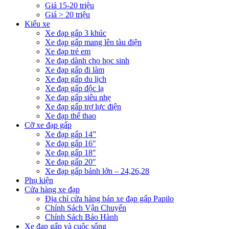
Giá 15-20 triệu
Giá > 20 triệu
Kiểu xe
Xe đạp gấp 3 khúc
Xe đạp gấp mang lên tàu điện
Xe đạp trẻ em
Xe đạp dành cho học sinh
Xe đạp gấp đi làm
Xe đạp gấp du lịch
Xe đạp gấp độc lạ
Xe đạp gấp siêu nhẹ
Xe đạp gấp trợ lực điện
Xe đạp thể thao
Cỡ xe đạp gấp
Xe đạp gấp 14”
Xe đạp gấp 16″
Xe đạp gấp 18″
Xe đạp gấp 20″
Xe đạp gấp bánh lớn – 24,26,28
Phụ kiện
Cửa hàng xe đạp
Địa chỉ cửa hàng bán xe đạp gấp Papilo
Chính Sách Vận Chuyển
Chính Sách Bảo Hành
Xe đạp gấp và cuộc sống