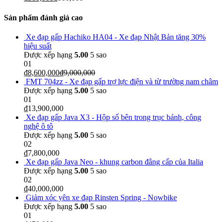
Sản phẩm đánh giá cao
Xe đạp gấp Hachiko HA04 - Xe đạp Nhật Bản tăng 30%
hiệu suất
Được xếp hạng
5.00
5 sao
01
₫
8,600,000
₫
9,000,000
FMT 704zz - Xe đạp gấp trợ lực điện và từ trường nam châm
Được xếp hạng
5.00
5 sao
01
₫
13,900,000
Xe đạp gấp Java X3 - Hộp số bên trong trục bánh, công
nghệ ô tô
Được xếp hạng
5.00
5 sao
02
₫
7,800,000
Xe đạp gấp Java Neo - khung carbon đẳng cấp của Italia
Được xếp hạng
5.00
5 sao
02
₫
40,000,000
Giảm xóc yên xe đạp Rinsten Spring - Nowbike
Được xếp hạng
5.00
5 sao
01