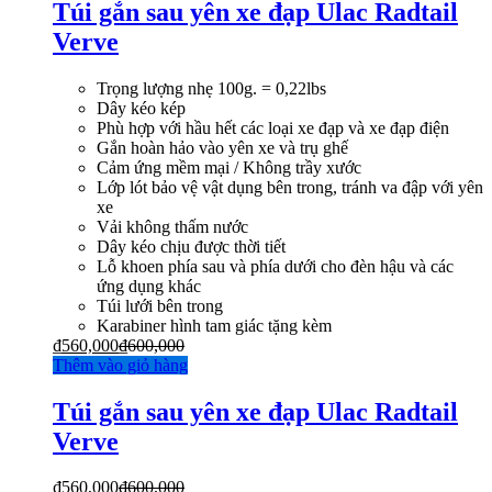
Túi gắn sau yên xe đạp Ulac Radtail
Verve
Trọng lượng nhẹ 100g. = 0,22lbs
Dây kéo kép
Phù hợp với hầu hết các loại xe đạp và xe đạp điện
Gắn hoàn hảo vào yên xe và trụ ghế
Cảm ứng mềm mại / Không trầy xước
Lớp lót bảo vệ vật dụng bên trong, tránh va đập với yên
xe
Vải không thấm nước
Dây kéo chịu được thời tiết
Lỗ khoen phía sau và phía dưới cho đèn hậu và các
ứng dụng khác
Túi lưới bên trong
Karabiner hình tam giác tặng kèm
₫
560,000
₫
600,000
Thêm vào giỏ hàng
Túi gắn sau yên xe đạp Ulac Radtail
Verve
₫
560,000
₫
600,000