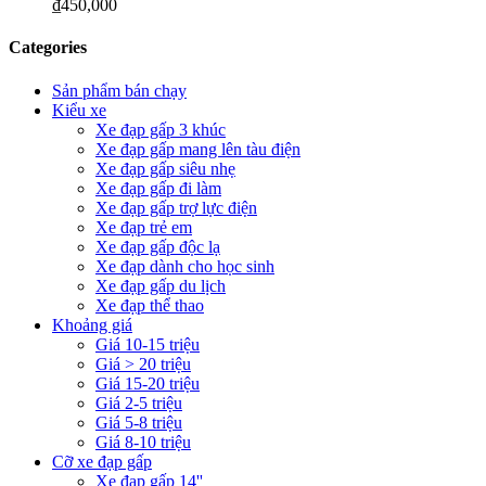
₫
450,000
Categories
Sản phẩm bán chạy
Kiểu xe
Xe đạp gấp 3 khúc
Xe đạp gấp mang lên tàu điện
Xe đạp gấp siêu nhẹ
Xe đạp gấp đi làm
Xe đạp gấp trợ lực điện
Xe đạp trẻ em
Xe đạp gấp độc lạ
Xe đạp dành cho học sinh
Xe đạp gấp du lịch
Xe đạp thể thao
Khoảng giá
Giá 10-15 triệu
Giá > 20 triệu
Giá 15-20 triệu
Giá 2-5 triệu
Giá 5-8 triệu
Giá 8-10 triệu
Cỡ xe đạp gấp
Xe đạp gấp 14''