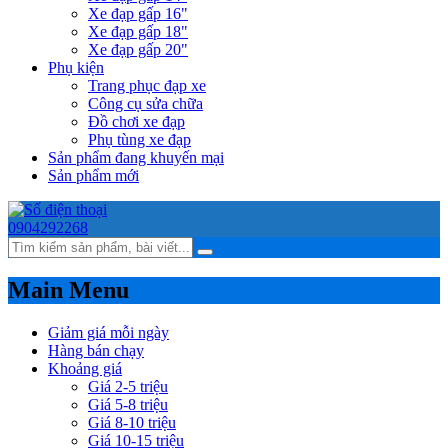
Xe đạp gấp 16"
Xe đạp gấp 18"
Xe đạp gấp 20"
Phụ kiện
Trang phục đạp xe
Công cụ sửa chữa
Đồ chơi xe đạp
Phụ tùng xe đạp
Sản phẩm đang khuyến mại
Sản phẩm mới
0904292268
Main Menu
Giảm giá mỗi ngày
Hàng bán chạy
Khoảng giá
Giá 2-5 triệu
Giá 5-8 triệu
Giá 8-10 triệu
Giá 10-15 triệu