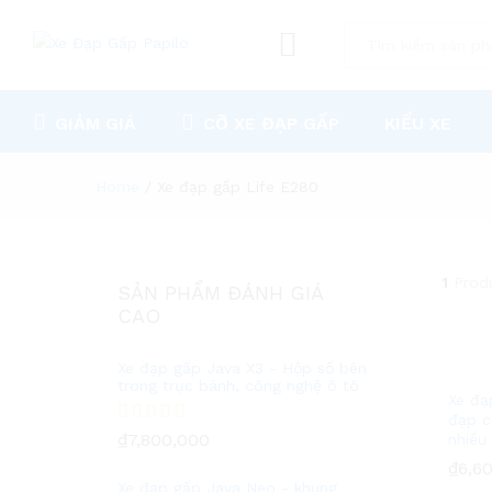
All
GIẢM GIÁ
CỠ XE ĐẠP GẤP
KIỂU XE
Home
/
Xe đạp gấp Life E280
1
Prod
SẢN PHẨM ĐÁNH GIÁ
CAO
Xe đạp gấp Java X3 - Hộp số bên
trong trục bánh, công nghệ ô tô
Xe đạ
đạp c
Được xếp
₫
7,800,000
nhiều
hạng
5.00
5
₫
₫
6,6
6,6
sao
Xe đạp gấp Java Neo - khung