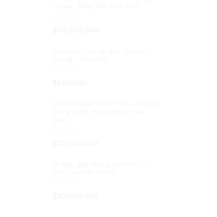
carbon đẳng cấp của Italia
Được xếp
₫
40,000,000
hạng
5.00
5
sao
Giảm xóc yên xe đạp Rinsten
Spring - Nowbike
Được xếp
₫
450,000
hạng
5.00
5
sao
XE ĐẠP GẤP 3SIXTY M3 – Xe đạp
thông minh thương hiệu Hàn
Quốc
Được xếp
₫
22,000,000
hạng
5.00
5
sao
Xe đạp gấp khung carbon của
Đức: Sava Z1 (2020)
Được xếp
₫
30,000,000
hạng
5.00
5
sao