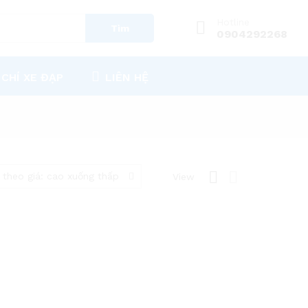
Hotline
Tìm
0904292268
 CHÍ XE ĐẠP
LIÊN HỆ
 theo giá: cao xuống thấp
View