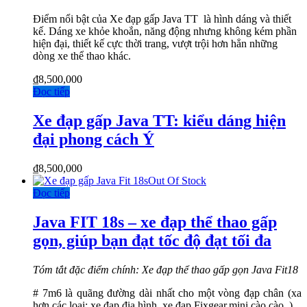
Điểm nổi bật của Xe đạp gấp Java TT là hình dáng và thiết
kế. Dáng xe khỏe khoắn, năng động nhưng không kém phần
hiện đại, thiết kế cực thời trang, vượt trội hơn hẳn những
dòng xe thể thao khác.
₫
8,500,000
Đọc tiếp
Xe đạp gấp Java TT: kiểu dáng hiện
đại phong cách Ý
₫
8,500,000
Out Of Stock
Đọc tiếp
Java FIT 18s – xe đạp thể thao gấp
gọn, giúp bạn đạt tốc độ đạt tối đa
Tóm tắt đặc điểm chính: Xe đạp thể thao gấp gọn Java Fit18
# 7m6 là quãng đường dài nhất cho một vòng đạp chân (xa
hơn các loại: xe đạp địa hình, xe đạp Fixgear,mini cào cào..)