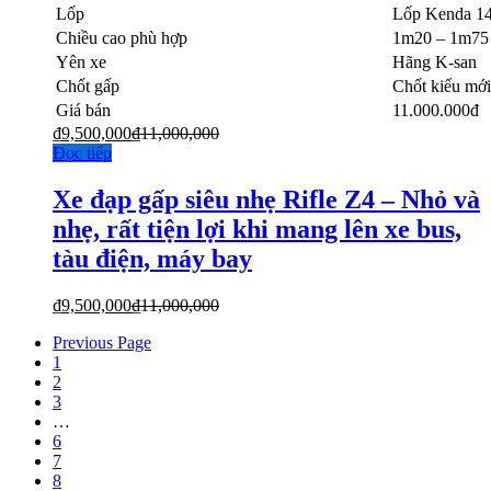
Lốp
Lốp Kenda 14
Chiều cao phù hợp
1m20 – 1m75
Yên xe
Hãng K-san
Chốt gấp
Chốt kiểu mới
Giá bán
11.000.000đ
₫
9,500,000
₫
11,000,000
Đọc tiếp
Xe đạp gấp siêu nhẹ Rifle Z4 – Nhỏ và
nhẹ, rất tiện lợi khi mang lên xe bus,
tàu điện, máy bay
₫
9,500,000
₫
11,000,000
Previous Page
1
2
3
…
6
7
8