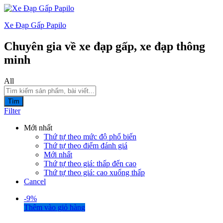
Xe Đạp Gấp Papilo
Chuyên gia về xe đạp gấp, xe đạp thông
minh
All
Tìm
Filter
Mới nhất
Thứ tự theo mức độ phổ biến
Thứ tự theo điểm đánh giá
Mới nhất
Thứ tự theo giá: thấp đến cao
Thứ tự theo giá: cao xuống thấp
Cancel
-
9%
Thêm vào giỏ hàng