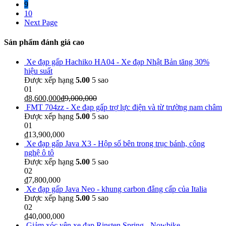
9
10
Next Page
Sản phẩm đánh giá cao
Xe đạp gấp Hachiko HA04 - Xe đạp Nhật Bản tăng 30%
hiệu suất
Được xếp hạng
5.00
5 sao
01
₫
8,600,000
₫
9,000,000
FMT 704zz - Xe đạp gấp trợ lực điện và từ trường nam châm
Được xếp hạng
5.00
5 sao
01
₫
13,900,000
Xe đạp gấp Java X3 - Hộp số bên trong trục bánh, công
nghệ ô tô
Được xếp hạng
5.00
5 sao
02
₫
7,800,000
Xe đạp gấp Java Neo - khung carbon đẳng cấp của Italia
Được xếp hạng
5.00
5 sao
02
₫
40,000,000
Giảm xóc yên xe đạp Rinsten Spring - Nowbike