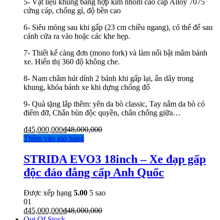
5- Vật liệu khung bằng hợp kim nhôm cao cấp Alloy 7075
cứng cáp, chống gỉ, độ bền cao
6- Siêu mỏng sau khi gấp (23 cm chiều ngang), có thể để sau
cánh cửa ra vào hoặc các khe hẹp.
7- Thiết kế càng đơn (mono fork) và làm nổi bật mâm bánh
xe. Hiển thị 360 độ không che.
8- Nam châm hút dính 2 bánh khi gấp lại, ẩn dây trong
khung, khóa bánh xe khi dựng chống đổ
9- Quà tặng lắp thêm: yên da bò classic, Tay nắm da bò có
điểm đỡ, Chắn bùn độc quyền, chân chống giữa…
₫
45,000,000
₫
48,000,000
Thêm vào giỏ hàng
STRIDA EVO3 18inch – Xe đạp gấp
độc đáo đẳng cấp Anh Quốc
Được xếp hạng
5.00
5 sao
01
₫
45,000,000
₫
48,000,000
Out Of Stock