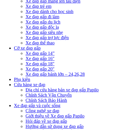
Xe đạp gấp mang lên tàu điện
Xe đạp trẻ em
Xe đạp dành cho học sinh
Xe đạp gấp đi làm
Xe đạp gấp du lịch
Xe đạp gấp độc lạ
Xe đạp gấp siêu nhẹ
Xe đạp gấp trợ lực điện
Xe đạp thể thao
Cỡ xe đạp gấp
Xe đạp gấp 14”
Xe đạp gấp 16″
Xe đạp gấp 18″
Xe đạp gấp 20″
Xe đạp gấp bánh lớn – 24,26,28
Phụ kiện
Cửa hàng xe đạp
Địa chỉ cửa hàng bán xe đạp gấp Papilo
Chính Sách Vận Chuyển
Chính Sách Bảo Hành
Xe đạp gấp và cuộc sống
Công nghệ xe đạp
Giới thiệu về Xe đạp gấp Papilo
Hỏi đáp về xe đạp gấp
Hướng dẫn sử dụng xe đạp gấp