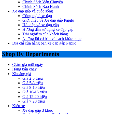
Chính Sách Vận Chuyển
Chính Sách Bảo Hành
Xe đạp gấp và cuộc sống
Công nghệ xe đạp
Giới thiệu về Xe đạp gấp Papilo
Hỏi đáp về xe đạp gấp
Hướng dẫn sử dụng xe đạp gấp
Trải nghiệm của khách hàng
Những lỗi cơ bản và cách khắc phục
Địa chỉ cửa hàng bán xe đạp gấp Papilo
Shop By Departments
Giảm giá mỗi ngày
Hàng bán chạy
Khoảng giá
Giá 2-5 triệu
Giá 5-8 triệu
Giá 8-10 triệu
Giá 10-15 triệu
Giá 15-20 triệu
Giá > 20 triệu
Kiểu xe
Xe đạp gấp 3 khúc