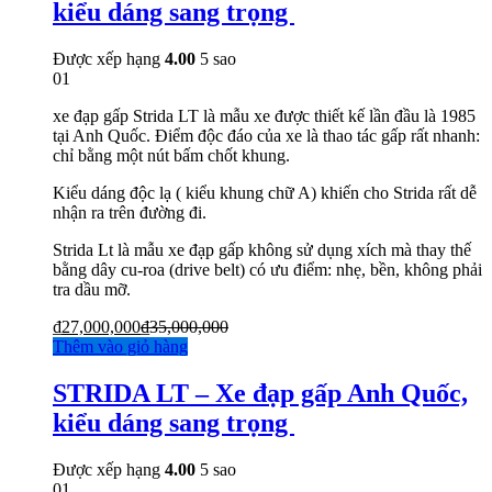
kiểu dáng sang trọng
Được xếp hạng
4.00
5 sao
01
xe đạp gấp Strida LT là mẫu xe được thiết kế lần đầu là 1985
tại Anh Quốc. Điểm độc đáo của xe là thao tác gấp rất nhanh:
chỉ bằng một nút bấm chốt khung.
Kiểu dáng độc lạ ( kiểu khung chữ A) khiến cho Strida rất dễ
nhận ra trên đường đi.
Strida Lt là mẫu xe đạp gấp không sử dụng xích mà thay thế
bằng dây cu-roa (drive belt) có ưu điểm: nhẹ, bền, không phải
tra dầu mỡ.
₫
27,000,000
₫
35,000,000
Thêm vào giỏ hàng
STRIDA LT – Xe đạp gấp Anh Quốc,
kiểu dáng sang trọng
Được xếp hạng
4.00
5 sao
01