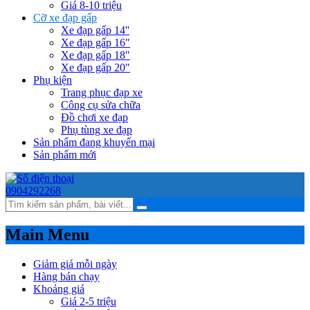
Giá 8-10 triệu
Cỡ xe đạp gấp
Xe đạp gấp 14''
Xe đạp gấp 16"
Xe đạp gấp 18"
Xe đạp gấp 20"
Phụ kiện
Trang phục đạp xe
Công cụ sửa chữa
Đồ chơi xe đạp
Phụ tùng xe đạp
Sản phẩm đang khuyến mại
Sản phẩm mới
0904292268
Main Menu
Giảm giá mỗi ngày
Hàng bán chạy
Khoảng giá
Giá 2-5 triệu