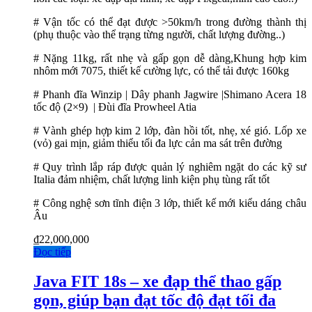
# Vận tốc có thể đạt được >50km/h trong đường thành thị
(phụ thuộc vào thể trạng từng người, chất lượng đường..)
# Nặng 11kg, rất nhẹ và gấp gọn dễ dàng,Khung hợp kim
nhôm mới 7075, thiết kế cường lực, có thể tải được 160kg
# Phanh đĩa Winzip | Dây phanh Jagwire |Shimano Acera 18
tốc độ (2×9) | Đùi đĩa Prowheel Atia
# Vành ghép hợp kim 2 lớp, đàn hồi tốt, nhẹ, xé gió. Lốp xe
(vỏ) gai mịn, giảm thiểu tối đa lực cản ma sát trên đường
# Quy trình lắp ráp được quản lý nghiêm ngặt do các kỹ sư
Italia đảm nhiệm, chất lượng linh kiện phụ tùng rất tốt
# Công nghệ sơn tĩnh điện 3 lớp, thiết kế mới kiểu dáng châu
Âu
₫
22,000,000
Đọc tiếp
Java FIT 18s – xe đạp thể thao gấp
gọn, giúp bạn đạt tốc độ đạt tối đa