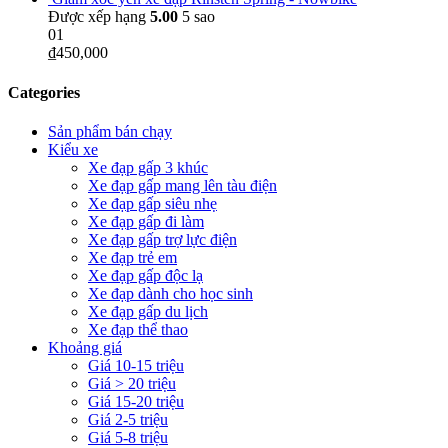
Được xếp hạng
5.00
5 sao
01
₫
450,000
Categories
Sản phẩm bán chạy
Kiểu xe
Xe đạp gấp 3 khúc
Xe đạp gấp mang lên tàu điện
Xe đạp gấp siêu nhẹ
Xe đạp gấp đi làm
Xe đạp gấp trợ lực điện
Xe đạp trẻ em
Xe đạp gấp độc lạ
Xe đạp dành cho học sinh
Xe đạp gấp du lịch
Xe đạp thể thao
Khoảng giá
Giá 10-15 triệu
Giá > 20 triệu
Giá 15-20 triệu
Giá 2-5 triệu
Giá 5-8 triệu