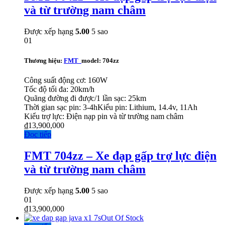
và từ trường nam châm
Được xếp hạng
5.00
5 sao
01
Thương hiệu:
FMT
model: 704zz
Công suất động cơ: 160W
Tốc độ tối đa: 20km/h
Quãng đường đi được/1 lần sạc: 25km
Thời gian sạc pin: 3-4hKiểu pin: Lithium, 14.4v, 11Ah
Kiểu trợ lực: Điện nạp pin và từ trường nam châm
₫
13,900,000
Đọc tiếp
FMT 704zz – Xe đạp gấp trợ lực điện
và từ trường nam châm
Được xếp hạng
5.00
5 sao
01
₫
13,900,000
Out Of Stock