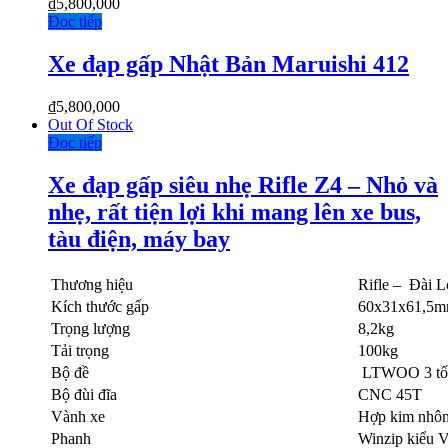
₫
5,800,000
Đọc tiếp
Xe đạp gấp Nhật Bản Maruishi 412
₫
5,800,000
Out Of Stock
Đọc tiếp
Xe đạp gấp siêu nhẹ Rifle Z4 – Nhỏ và
nhẹ, rất tiện lợi khi mang lên xe bus,
tàu điện, máy bay
Thương hiệu
Rifle – Đài 
Kích thước gấp
60x31x61,5
Trọng lượng
8,2kg
Tải trọng
100kg
Bộ đề
LTWOO 3 tốc
Bộ đùi đĩa
CNC 45T
Vành xe
Hợp kim nhôm,
Phanh
Winzip kiểu 