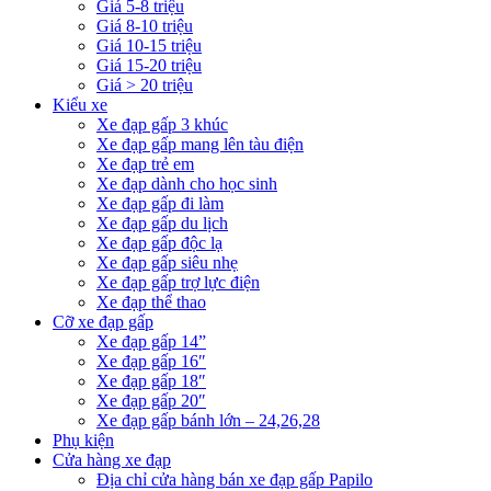
Giá 5-8 triệu
Giá 8-10 triệu
Giá 10-15 triệu
Giá 15-20 triệu
Giá > 20 triệu
Kiểu xe
Xe đạp gấp 3 khúc
Xe đạp gấp mang lên tàu điện
Xe đạp trẻ em
Xe đạp dành cho học sinh
Xe đạp gấp đi làm
Xe đạp gấp du lịch
Xe đạp gấp độc lạ
Xe đạp gấp siêu nhẹ
Xe đạp gấp trợ lực điện
Xe đạp thể thao
Cỡ xe đạp gấp
Xe đạp gấp 14”
Xe đạp gấp 16″
Xe đạp gấp 18″
Xe đạp gấp 20″
Xe đạp gấp bánh lớn – 24,26,28
Phụ kiện
Cửa hàng xe đạp
Địa chỉ cửa hàng bán xe đạp gấp Papilo