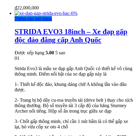
₫
22,000,000
-
6%
Thêm vào giỏ hàng
STRIDA EVO3 18inch – Xe đạp gấp
độc đáo đẳng cấp Anh Quốc
Được xếp hạng
5.00
5 sao
01
Strida Evo3 là mẫu xe đạp gấp Anh Quốc có thiết kế vô cùng
thông minh. Điểm nổi bật của xe đạp gấp này là
1- Thiết kế độc đáo, khung dáng chữ A không lẫn vào đâu
được.
2- Trang bị bộ dây cu-roa truyền tải (drive belt ) thay cho xích
thông thường. Bộ số truyền tải 3 cấp độ của hãng Sturmey
Archer nổi tiếng. Hộp số ẩn trong trục giữa xe đạp
3- Chốt gấp thông minh, chỉ cần 1 nút bấm là có thể gấp xe
lại, bỏ vừa cốp xe oto 4 chỗ