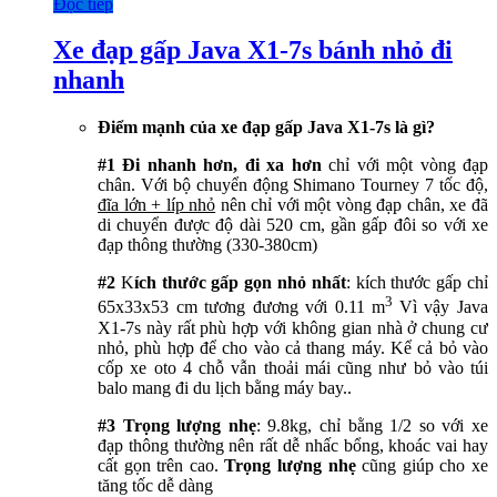
Đọc tiếp
Xe đạp gấp Java X1-7s bánh nhỏ đi
nhanh
Điểm mạnh của xe đạp gấp Java X1-7s là gì?
#1
Đi nhanh hơn, đi xa hơn
chỉ với một vòng đạp
chân. Với bộ chuyển động Shimano Tourney 7 tốc độ,
đĩa lớn + líp nhỏ
nên chỉ với một vòng đạp chân, xe đã
di chuyển được độ dài 520 cm, gần gấp đôi so với xe
đạp thông thường (330-380cm)
#2
K
ích thước gấp gọn nhỏ nhất
: kích thước gấp chỉ
3
65x33x53 cm tương đương với 0.11 m
Vì
vậy Java
X1-7s này rất phù hợp với không gian nhà ở chung cư
nhỏ, phù hợp để cho vào cả thang máy. Kể cả bỏ vào
cốp xe oto 4 chỗ vẫn thoải mái cũng như bỏ vào túi
balo mang đi du lịch bằng máy bay..
#3 Trọng lượng nhẹ
: 9.8kg, chỉ bằng 1/2 so với xe
đạp thông thường nên rất dễ nhấc bổng, khoác vai hay
cất gọn trên cao.
Trọng lượng nhẹ
cũng giúp cho xe
tăng tốc dễ dàng