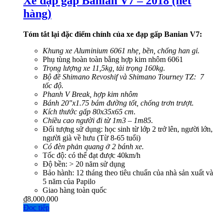
Xe đạp gấp Banian V7 – 2018 (hết
hàng)
Tóm tắt lại đặc điểm chính của xe đạp gấp Banian V7:
Khung xe Aluminium 6061 nhẹ, bền, chống han gỉ.
Phụ tùng hoàn toàn bằng hợp kim nhôm 6061
Trọng lượng xe 11,5kg, tải trọng 160kg.
Bộ đề Shimano Revoshif và Shimano Tourney TZ: 7
tốc độ.
Phanh V Break, hợp kim nhôm
Bánh 20″x1.75 bám đường tốt, chống trơn trượt.
Kích thước gấp 80x35x65 cm.
Chiều cao người đi từ 1m3 – 1m85.
Đối tượng sử dụng: học sinh từ lớp 2 trở lên, người lớn,
người già về hưu (Từ 8-65 tuổi)
Có đèn phản quang ở 2 bánh xe.
Tốc độ: có thể đạt được 40km/h
Độ bền: > 20 năm sử dụng
Bảo hành: 12 tháng theo tiêu chuẩn của nhà sản xuất và
5 năm của Papilo
Giao hàng toàn quốc
₫
8,000,000
Đọc tiếp