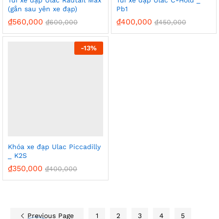
(gắn sau yên xe đạp)
Pb1
₫
560,000
₫
400,000
₫
600,000
₫
450,000
-
13%
Khóa xe đạp Ulac Piccadilly
_ K2S
₫
350,000
₫
400,000
Previous Page
1
2
3
4
5