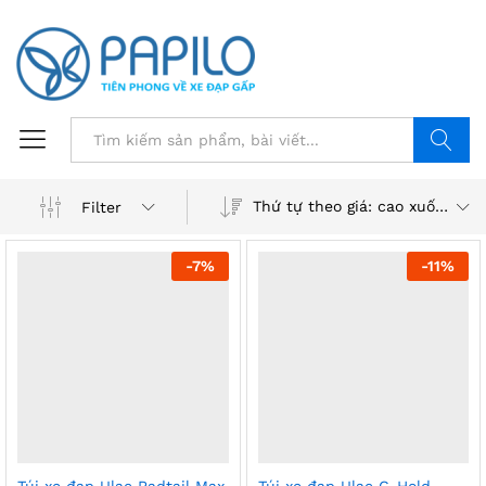
Tìm
Thứ tự theo giá: cao xuống thấp
Filter
-
7%
-
11%
Túi xe đạp Ulac Radtail Max
Túi xe đạp Ulac C-Hold _