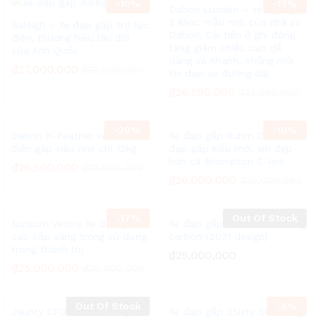
-
10%
-
17%
Dahon Lunden – xe đạp gấp
3 khúc mẫu mới của nhà sx
Raleigh – Xe đạp gấp trợ lực
Dahon. Cải tiến ở ghi đông
điện, thương hiệu lâu đời
tăng giảm chiều cao dễ
của Anh Quốc
dàng và nhanh, chống mỏi
₫
27,000,000
₫
30,000,000
khi đạp xe đường dài
₫
26,590,000
₫
32,000,000
-
20%
-
10%
Dahon K-Feather xe đạp
Xe đạp gấp Ruhm C7plus, xe
điện gấp siêu nhẹ chỉ 12kg
đạp gấp kiểu mới, xin đẹp
hơn cả Brompton C-line
₫
26,500,000
₫
33,000,000
₫
26,000,000
₫
29,000,000
-
17%
Out Of Stock
Nutsum Velora Xe đạp gấp
Xe đạp gấp Java J-Air khung
cao cấp sang trọng sử dụng
carbon (2021 design)
trong thành thị
₫
25,000,000
₫
25,000,000
₫
30,000,000
Out Of Stock
-
8%
Jaunty CFD3 – xe đạp gấp
Xe đạp gấp 3Sixty S6- hãng