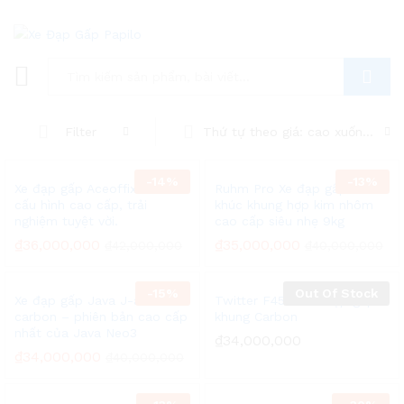
Tìm
Thứ tự theo giá: cao xuống thấp
Filter
-
14%
-
13%
Xe đạp gấp Aceoffix D10 –
Ruhm Pro Xe đạp gấp 3
cấu hình cao cấp, trải
khúc khung hợp kim nhôm
nghiệm tuyệt vời.
cao cấp siêu nhẹ 9kg
₫
36,000,000
₫
35,000,000
₫
42,000,000
₫
40,000,000
-
15%
Out Of Stock
Xe đạp gấp Java J-air
Twitter F451 – Xe đạp gấp
carbon – phiên bản cao cấp
khung Carbon
nhất của Java Neo3
₫
34,000,000
₫
34,000,000
₫
40,000,000