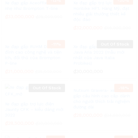
-
13%
-
30%
Xe đạp gấp Aceoffix C5 –
Xe đạp gấp trợ lực điện
nhẹ như Brompton T-line
Honbike HF1. Hàng Mỹ, đạt
nhiều giải thưởng thiết kế
₫
33,000,000
₫
38,000,000
độc đáo
₫
32,000,000
₫
46,000,000
-
11%
Out Of Stock
Xe đạp gấp RUHM D7 plus –
Xe đạp gấp khung carbon:
đỉnh cao công nghệ và tiện
Java Aria 2022 (mẫu mới
ích, đối thủ của Brompton
nhất của Java Italia
P-line
Probikes)
₫
31,000,000
₫
30,000,000
₫
35,000,000
Out Of Stock
-
18%
Nutsum Gravera- xe đạp
gấp cấu hình cao cấp dành
cho người thích trải nghiệm
Xe đạp gấp trợ lực điện
đường dài
Jaunty CFK – kiểu dáng mới
₫
28,000,000
2022
₫
34,000,000
₫
28,500,000
₫
30,000,000