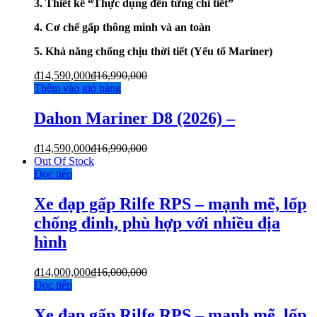
3. Thiết kế “Thực dụng đến từng chi tiết”
4. Cơ chế gấp thông minh và an toàn
5. Khả năng chống chịu thời tiết (Yếu tố Mariner)
₫
14,590,000
₫
16,990,000
Thêm vào giỏ hàng
Dahon Mariner D8 (2026) –
₫
14,590,000
₫
16,990,000
Out Of Stock
Đọc tiếp
Xe đạp gấp Rilfe RPS – mạnh mẽ, lốp
chống đinh, phù hợp với nhiều địa
hình
₫
14,000,000
₫
16,000,000
Đọc tiếp
Xe đạp gấp Rilfe RPS – mạnh mẽ, lốp