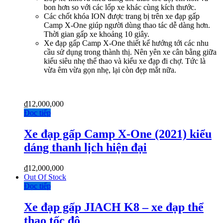
bon hơn so với các lốp xe khác cùng kích thước.
Các chốt khóa ION được trang bị trên xe đạp gấp
Camp X-One giúp người dùng thao tác dễ dàng hơn.
Thời gian gấp xe khoảng 10 giây.
Xe đạp gấp Camp X-One thiết kế hướng tới các nhu
cầu sử dụng trong thành thị. Nên yên xe cân bằng giữa
kiểu siêu nhẹ thể thao và kiểu xe đạp đi chợ. Tức là
vừa êm vừa gọn nhẹ, lại còn đẹp mắt nữa.
₫
12,000,000
Đọc tiếp
Xe đạp gấp Camp X-One (2021) kiểu
dáng thanh lịch hiện đại
₫
12,000,000
Out Of Stock
Đọc tiếp
Xe đạp gấp JIACH K8 – xe đạp thể
thao tốc độ