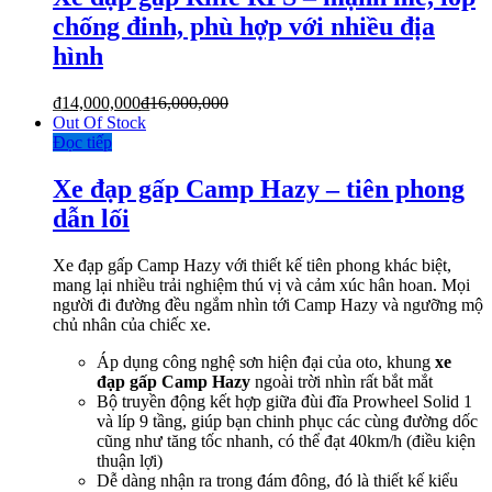
chống đinh, phù hợp với nhiều địa
hình
₫
14,000,000
₫
16,000,000
Out Of Stock
Đọc tiếp
Xe đạp gấp Camp Hazy – tiên phong
dẫn lối
Xe đạp gấp Camp Hazy với thiết kế tiên phong khác biệt,
mang lại nhiều trải nghiệm thú vị và cảm xúc hân hoan. Mọi
người đi đường đều ngắm nhìn tới Camp Hazy và ngưỡng mộ
chủ nhân của chiếc xe.
Áp dụng công nghệ sơn hiện đại của oto, khung
xe
đạp gấp Camp Hazy
ngoài trời nhìn rất bắt mắt
Bộ truyền động kết hợp giữa đùi đĩa Prowheel Solid 1
và líp 9 tầng, giúp bạn chinh phục các cùng đường dốc
cũng như tăng tốc nhanh, có thể đạt 40km/h (điều kiện
thuận lợi)
Dễ dàng nhận ra trong đám đông, đó là thiết kế kiểu