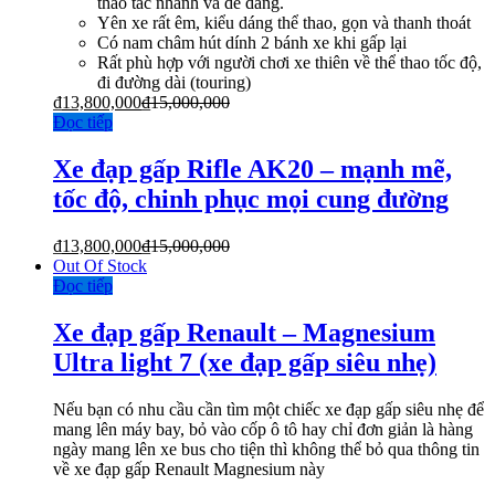
thao tác nhanh và dễ dàng.
Yên xe rất êm, kiểu dáng thể thao, gọn và thanh thoát
Có nam châm hút dính 2 bánh xe khi gấp lại
Rất phù hợp với người chơi xe thiên về thể thao tốc độ,
đi đường dài (touring)
₫
13,800,000
₫
15,000,000
Đọc tiếp
Xe đạp gấp Rifle AK20 – mạnh mẽ,
tốc độ, chinh phục mọi cung đường
₫
13,800,000
₫
15,000,000
Out Of Stock
Đọc tiếp
Xe đạp gấp Renault – Magnesium
Ultra light 7 (xe đạp gấp siêu nhẹ)
Nếu bạn có nhu cầu cần tìm một chiếc xe đạp gấp siêu nhẹ để
mang lên máy bay, bỏ vào cốp ô tô hay chỉ đơn giản là hàng
ngày mang lên xe bus cho tiện thì không thể bỏ qua thông tin
về xe đạp gấp Renault Magnesium này