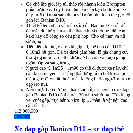
Có chỗ lắp giỏ, lắp túi tháo rời nhanh kiểu Brompton
phía trước xe. Tùy theo nhu cầu của bạn là đi làm hay
đi phượt thì mua sắm thêm vài món phụ kiện túi/ giỏ rồi
gắn lên Banian D10.
Thiết kế tem nhãn và màu sắc của Banian D10 rất dễ
để mặc đồ, từ quần áo thể thao chuyên dụng, đồ jean,
kaki hay đồ công sở đều phù hợp. Cho cả nam và nữ
sử dụng
Tiết kiệm không gian: khi gấp lại, thể tích của D10 là
0.18m3 rất gọn. Để xe dưới gầm bàn, lô gia chung cư,
trong ngăn tủ … có thể được. Nhà cửa vẫn gọn gàng
ngăn nắp và sang trọng
Người cao từ 1m35 – 1m90 có thể đi được xe này, chỉ
cần kéo cọc yên cao bằng thắt lưng, rồi chốt khóa lại.
Cảm giác đi xe rất thoải mái. không bị đổ người như xe
đạp leo núi.
Nếu được bảo dưỡng, chăm sóc tốt, độ bền của xe đạp
gấp Banian D10 có thể trên 30 năm sử dụng. Từ khung
xe, chốt gấp, trục bánh, xích líp … toàn là vật liệu cao
cấp bền bỉ.
₫
12,000,000
Đọc tiếp
Xe đạp gấp Banian D10 – xe đạp thể