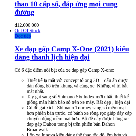
thao 10 cấp số, đáp ứng mọi cung
đường
₫
12,000,000
Out Of Stock
Đọc tiếp
Xe đạp gấp Camp X-One (2021) kiểu
dáng thanh lịch hiện đại
Có 6 đặc điểm nổi bật của xe đạp gấp Camp X-one:
Thiết kế lạ mắt với concept tổ ong 3D – dấu ấn được
dán đồng bộ trên khung và càng xe. Những vị trí bắt
mắt nhất.
Tay gạt sang số Shimano Six Index mới nhất, thiết kế
giống màn hình báo số trên xe máy. Rất đẹp , hiện đại
Củ đề gạt xích Shimano Tourney sang số mềm mại
hơn phiên bản trước, có bánh xe ròng rọc giúp dây cáp
chuyển động mềm mại hơn. Bộ đề này được hãng xe
đạp gấp Dahon trang bị trên phiên bản Dahon
Broadwalk
Lốp xe Innova kiểu dáng thể thao tốc độ, êm hơn và