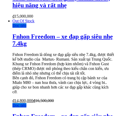
hiệu năng và rất nhẹ
₫
15,000,000
Out Of Stock
Đọc tiếp
Fnhon Freedom – xe đạp gấp siêu nhẹ
7.4kg
Fnhon Freedom là dòng xe đạp gấp siêu nhẹ 7.4kg, được thiết
kế bởi studio của Martax- Rumani. Sản xuất tại Trung Quốc.
Khung xe Fnhon Freedom (hợp kim nhôm) và Fnhon Gust
(thép CRMO) được mô phỏng theo kiểu chân con kiến, ưu
điểm là nhỏ nhẹ nhưng có thể chịu tải rất tốt.
Bên cạnh đó, Fnhon Freedom có trang bị cặp bánh xe của
Mialo M80 – nan hoa thưa, vành cao chịu lực, 4 vòng bi..
giúp cho xe bon nhanh hơn các xe đạp gấp khác cùng kích
cỡ.
₫
14,800,000
₫
16,500,000
Đọc tiếp