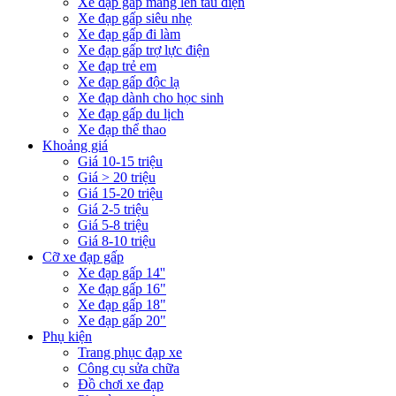
Xe đạp gấp mang lên tàu điện
Xe đạp gấp siêu nhẹ
Xe đạp gấp đi làm
Xe đạp gấp trợ lực điện
Xe đạp trẻ em
Xe đạp gấp độc lạ
Xe đạp dành cho học sinh
Xe đạp gấp du lịch
Xe đạp thể thao
Khoảng giá
Giá 10-15 triệu
Giá > 20 triệu
Giá 15-20 triệu
Giá 2-5 triệu
Giá 5-8 triệu
Giá 8-10 triệu
Cỡ xe đạp gấp
Xe đạp gấp 14''
Xe đạp gấp 16"
Xe đạp gấp 18"
Xe đạp gấp 20"
Phụ kiện
Trang phục đạp xe
Công cụ sửa chữa
Đồ chơi xe đạp