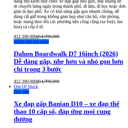
đang tìm kiếm một chiếc xe đạp gấp nhỏ gọn, nhẹ nhàng để
di chuyển hàng ngày trong thành phố, đi làm, đi học hoặc đơn
giản là dạo phố. Xe có khả năng gấp gọn nhanh chóng, dễ
dàng cất giữ trong không gian hẹp như căn hộ, văn phòng,
hoặc mang theo lên các phương tiện công cộng (xe buýt, tàu
hỏa) và cốp ô tô.
₫
12,390,000
₫
14,990,000
Thêm vào giỏ hàng
Dahon Boardwalk D7 16inch (2026)
Dễ dàng gấp, nhẹ hơn và nhỏ gọn hơn
chỉ trong 3 bước
₫
12,390,000
₫
14,990,000
Out Of Stock
Đọc tiếp
Xe đạp gấp Banian D10 – xe đạp thể
thao 10 cấp số, đáp ứng mọi cung
đường