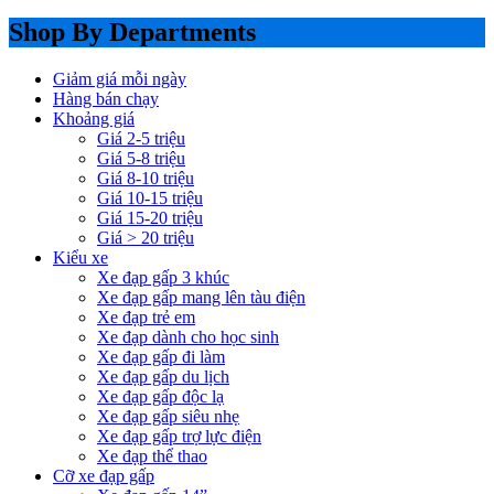
Shop By Departments
Giảm giá mỗi ngày
Hàng bán chạy
Khoảng giá
Giá 2-5 triệu
Giá 5-8 triệu
Giá 8-10 triệu
Giá 10-15 triệu
Giá 15-20 triệu
Giá > 20 triệu
Kiểu xe
Xe đạp gấp 3 khúc
Xe đạp gấp mang lên tàu điện
Xe đạp trẻ em
Xe đạp dành cho học sinh
Xe đạp gấp đi làm
Xe đạp gấp du lịch
Xe đạp gấp độc lạ
Xe đạp gấp siêu nhẹ
Xe đạp gấp trợ lực điện
Xe đạp thể thao
Cỡ xe đạp gấp