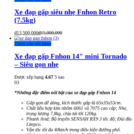
Xe đạp gấp siêu nhẹ Fnhon Retro
(7.5kg)
₫
13,500,000
₫
15,000,000
Thêm vào giỏ hàng
Xe đạp gấp Fnhon 14″ mini Tornado
– Siêu gọn nhẹ
Được xếp hạng
4.67
5 sao
03
*Những đặc điểm nổi bật của xe đạp gấp Fnhon 14
Gấp gọn dễ dàng, kích thước gấp là 65x35x53cm.
Chất liệu hợp kim nhôm 6061 và 7075 cao cấp; Nhẹ,
trọng lượng 7,8kg, chịu tải tốt 120kg.
Phanh Avid; Bộ truyền SENSAH RX9 3 tốc độ; Đùi đĩa
Litepco.
Vận tốc tối đa 40km/h trong điều kiện đường phố.