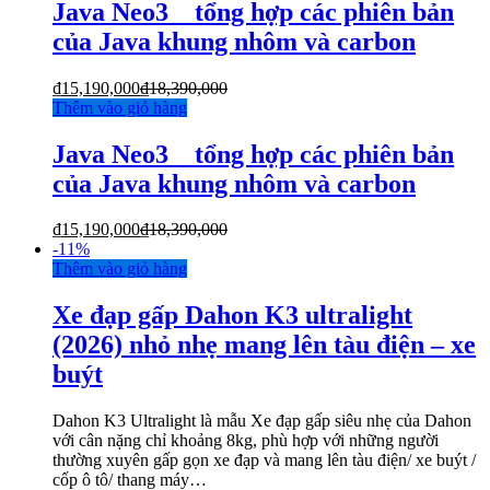
Java Neo3 _ tổng hợp các phiên bản
của Java khung nhôm và carbon
₫
15,190,000
₫
18,390,000
Thêm vào giỏ hàng
Java Neo3 _ tổng hợp các phiên bản
của Java khung nhôm và carbon
₫
15,190,000
₫
18,390,000
-
11%
Thêm vào giỏ hàng
Xe đạp gấp Dahon K3 ultralight
(2026) nhỏ nhẹ mang lên tàu điện – xe
buýt
Dahon K3 Ultralight là mẫu Xe đạp gấp siêu nhẹ của Dahon
với cân nặng chỉ khoảng 8kg, phù hợp với những người
thường xuyên gấp gọn xe đạp và mang lên tàu điện/ xe buýt /
cốp ô tô/ thang máy…