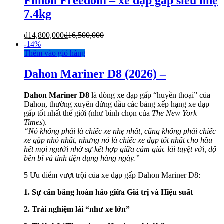
Fnhon Freedom – xe đạp gấp siêu nhẹ
7.4kg
₫
14,800,000
₫
16,500,000
-
14%
Thêm vào giỏ hàng
Dahon Mariner D8 (2026) –
Dahon Mariner D8
là dòng xe đạp gấp “huyền thoại” của
Dahon, thường xuyên đứng đầu các bảng xếp hạng xe đạp
gấp tốt nhất thế giới (như bình chọn của
The New York
Times
).
“Nó không phải là chiếc xe nhẹ nhất, cũng không phải chiếc
xe gập nhỏ nhất, nhưng nó là chiếc xe đạp tốt nhất cho hầu
hết mọi người nhờ sự kết hợp giữa cảm giác lái tuyệt vời, độ
bền bỉ và tính tiện dụng hàng ngày.”
5 Ưu điểm vượt trội của xe đạp gấp Dahon Mariner D8:
1. Sự cân bằng hoàn hảo giữa Giá trị và Hiệu suất
2. Trải nghiệm lái “như xe lớn”