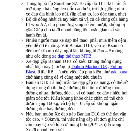
Trang bị bộ líp Sunshine SZ 10 cấp độ 11T-32T tức là
mở rộng khả năng leo dốc cao hơn, trợ lực giống như
xe đạp địa hình leo núi. (líp càng to, leo dốc càng nhẹ)
Bộ đề đồng nhất cả tay bấm xả và củ đề cùng của hãng
LTwoo A7, cho phản ứng sang số êm mượt, không bị
giật.Giúp cho ta đi nhanh tăng tốc hoặc giảm số vận
hành êm ái.
Nhiều người mua xe đạp thể thao, phải mua thêm đệm
yên để đỡ ê mông. Với Banian D10, yên xe Ksan có
đệm mút foarm dày, ngồi lâu không bị đau – ê mông
như các dòng
xe đạp thể thao MTB
Xe đạp gấp Banian D10 có kiểu khung thông dụng
nhất hiện nay ( tương tự
Dahon Mariner D8
,
Fnhon
Blast
, Rifle R8 …) nên việc lắp phụ kiện như
gác baga
chở hàng cũng dễ vì cùng một tiêu chuẩn
Banian D10 Là một mẫu xe đạp gấp đa năng, có thể sử
dụng trong đô thị hoặc đường liên tỉnh: đường mòn,
đường nhựa, đường dốc… vì có bánh xe dày nhiều hơi,
giảm xóc tốt. Kiểu khung khỏe chắc chắn có thể chở
được nặng 160kg, và bộ líp 10 cấp số không ngán
đường dốc hay đường đèo.
Nếu bạn muốn Xe đạp gấp Banian D10 có thể đạt vận
tốc cao, > 50km/h. thì việc nâng cấp rất đơn giản: chỉ
cần thay cặp vỏ lốp cỡ mỏng hơn (20*1.35) là xong.
Xe đi nhanh vun vút.