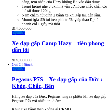
dáng, tem nhãn của Hazy không lẫn vào đâu được.
Trọng lượng nhẹ 8.8kg mà vẫn cứng cáp chắc chắn.Có
thể tải được 120kg
Nam châm hút dính 2 bánh xe khi gấp lại, tiện lắm.
Mount (giá đỡ) túi treo phía trước giúp tháo lắp túi
nhanh chỉ 1 giây mà thôi.
₫
14,000,000
Đọc tiếp
Xe đạp gấp Camp Hazy – tiên phong
dẫn lối
₫
14,000,000
Out Of Stock
Đọc tiếp
Pegasus P7S – Xe đạp gấp của Đức :
Khỏe, Chắc, Bền
Hãng xe đạp của Đức: Pegasus tung ra phiên bản xe đạp gấp
Pegasus P7s với nhiều ưu điểm:
Khung xe bằng thép không gỉ CRMO