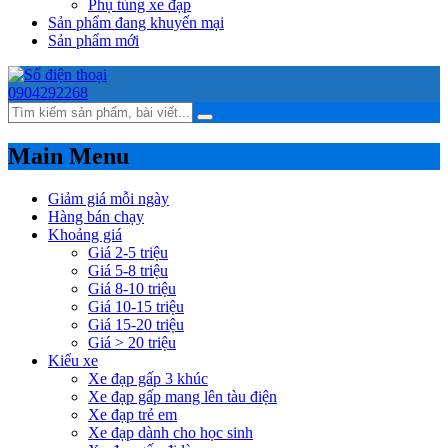
Phụ tùng xe đạp
Sản phẩm đang khuyến mại
Sản phẩm mới
0904292268
Main Menu
Giảm giá mỗi ngày
Hàng bán chạy
Khoảng giá
Giá 2-5 triệu
Giá 5-8 triệu
Giá 8-10 triệu
Giá 10-15 triệu
Giá 15-20 triệu
Giá > 20 triệu
Kiểu xe
Xe đạp gấp 3 khúc
Xe đạp gấp mang lên tàu điện
Xe đạp trẻ em
Xe đạp dành cho học sinh