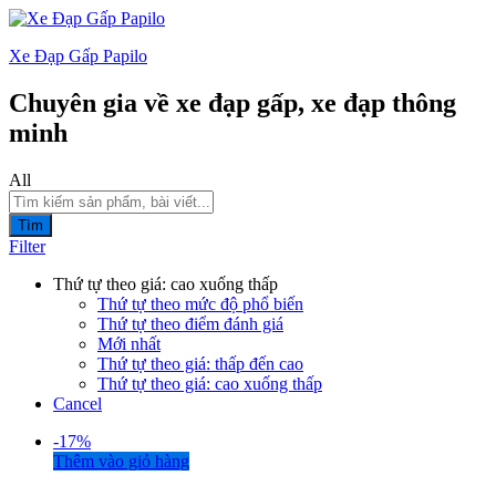
Xe Đạp Gấp Papilo
Chuyên gia về xe đạp gấp, xe đạp thông
minh
All
Tìm
Filter
Thứ tự theo giá: cao xuống thấp
Thứ tự theo mức độ phổ biến
Thứ tự theo điểm đánh giá
Mới nhất
Thứ tự theo giá: thấp đến cao
Thứ tự theo giá: cao xuống thấp
Cancel
-
17%
Thêm vào giỏ hàng