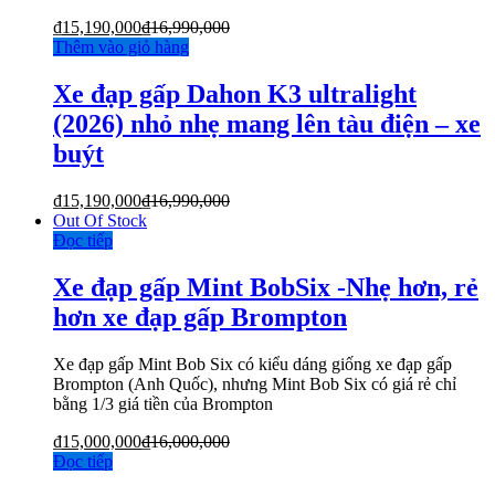
₫
15,190,000
₫
16,990,000
Thêm vào giỏ hàng
Xe đạp gấp Dahon K3 ultralight
(2026) nhỏ nhẹ mang lên tàu điện – xe
buýt
₫
15,190,000
₫
16,990,000
Out Of Stock
Đọc tiếp
Xe đạp gấp Mint BobSix -Nhẹ hơn, rẻ
hơn xe đạp gấp Brompton
Xe đạp gấp Mint Bob Six có kiểu dáng giống xe đạp gấp
Brompton (Anh Quốc), nhưng Mint Bob Six có giá rẻ chỉ
bằng 1/3 giá tiền của Brompton
₫
15,000,000
₫
16,000,000
Đọc tiếp