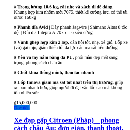
#
Trọng lượng 10.6 kg, rất nhẹ và xách đi dễ dàng
,
Khung hợp kim nhôm mới 7075, thiết kế cường lực, có thể tải
được 160kg
#
Phanh đĩa Avid
| Dây phanh Jagwire | Shimano Altus 8 tốc
độ | Đùi đĩa Litepro Al7075- T6 siêu cứng
#
Vành ghép hợp kim 2 lớp,
đàn hồi tốt, nhẹ, xé gió. Lốp xe
(vỏ) gai mịn, giảm thiểu tối đa lực cản ma sát trên đường
# Yên và tay nắm bằng da PU
, phối màu đẹp mắt sang
trọng, phong cách châu âu
# Chốt khóa thông minh, thao tác nhanh
# Lốp Innova giảm ma sát tốt nhất trên thị trường
, giúp
xe bon nhanh hơn, giúp người đi đạt vận tốc cao mà không
tốn nhiều sức
₫
15,000,000
Đọc tiếp
Xe đạp gấp Citroen (Pháp) – phong
cách châu Âu: đơn giản, thanh thoát,