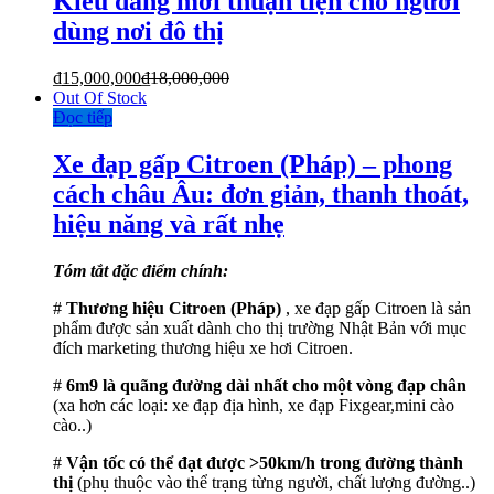
Kiểu dáng mới thuận tiện cho người
dùng nơi đô thị
₫
15,000,000
₫
18,000,000
Out Of Stock
Đọc tiếp
Xe đạp gấp Citroen (Pháp) – phong
cách châu Âu: đơn giản, thanh thoát,
hiệu năng và rất nhẹ
Tóm tắt đặc điểm chính:
#
Thương hiệu Citroen (Pháp)
, xe đạp gấp Citroen là sản
phẩm được sản xuất dành cho thị trường Nhật Bản với mục
đích marketing thương hiệu xe hơi Citroen.
#
6m9 là quãng đường dài nhất cho một vòng đạp chân
(xa hơn các loại: xe đạp địa hình, xe đạp Fixgear,mini cào
cào..)
#
Vận tốc có thể đạt được >50km/h trong đường thành
thị
(phụ thuộc vào thể trạng từng người, chất lượng đường..)