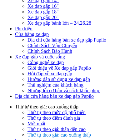
Xe đạp gấp 14”
Xe đạp gấp 16″
Xe đạp gấp 18″
Xe đạp gấp 20″
Xe đạp gấp bánh lớn – 24,26,28
Phụ kiện
Cửa hàng xe đạp
Địa chỉ cửa hàng bán xe đạp gấp Papilo
Chính Sách Vận Chuyển
Chính Sách Bảo Hành
Xe đạp gấp và cuộc sống
Công nghệ xe đạp
Giới thiệu về Xe đạp gấp Papilo
Hỏi đáp về xe đạp gấp
Hướng dẫn sử dụng xe đạp gấp
Trải nghiệm của khách hàng
Những lỗi cơ bản và cách khắc phục
Địa chỉ cửa hàng bán xe đạp gấp Papilo
Thứ tự theo giá: cao xuống thấp
Thứ tự theo mức độ phổ biến
Thứ tự theo điểm đánh giá
Mới nhất
Thứ tự theo giá: thấp đến cao
Thứ tự theo giá: cao xuống thấp