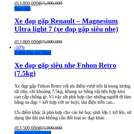
₫
13,800,000
₫
15,000,000
Đọc tiếp
Xe đạp gấp Renault – Magnesium
Ultra light 7 (xe đạp gấp siêu nhẹ)
₫
13,800,000
₫
15,000,000
-
10%
Thêm vào giỏ hàng
Xe đạp gấp siêu nhẹ Fnhon Retro
(7.5kg)
Xe đạp gấp Fnhon Retro với ưu điểm vượt trội là trọng lượng
rất nhẹ, chỉ khoảng 7.5kg, khung xe bằng vật liệu hợp kim
cao cấp chống gỉ. Vì vậy rất phù hợp cho những người đi làm
bằng xe đạp + kết hợp với xe buýt, tàu điện trên cao..
Ưu điểm khác là phù hợp cho các bé học sinh lớp 1 trở lên, sử
dụng lâu dài mà không cần đổi loại xe đạp khác
₫
13,500,000
₫
15,000,000
Thêm vào giỏ hàng