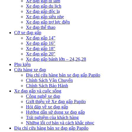
Xe đạp gấp đi làm
Xe đạp gấp du lịch
Xe đạp gấp độc lạ
Xe đạp gấp siêu nhẹ
Xe đạp gấp trợ lực điện
Xe đạp thể thao
Cỡ xe đạp gấp
Xe đạp gấp 14”
Xe đạp gấp 16″
Xe đạp gấp 18″
Xe đạp gấp 20″
Xe đạp gấp bánh lớn – 24,26,28
Phụ kiện
Cửa hàng xe đạp
Địa chỉ cửa hàng bán xe đạp gấp Papilo
Chính Sách Vận Chuyển
Chính Sách Bảo Hành
Xe đạp gấp và cuộc sống
Công nghệ xe đạp
Giới thiệu về Xe đạp gấp Papilo
Hỏi đáp về xe đạp gấp
Hướng dẫn sử dụng xe đạp gấp
Trải nghiệm của khách hàng
Những lỗi cơ bản và cách khắc phục
Địa chỉ cửa hàng bán xe đạp gấp Papilo