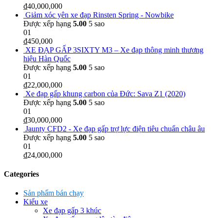
₫
40,000,000
Giảm xóc yên xe đạp Rinsten Spring - Nowbike
Được xếp hạng
5.00
5 sao
01
₫
450,000
XE ĐẠP GẤP 3SIXTY M3 – Xe đạp thông minh thương
hiệu Hàn Quốc
Được xếp hạng
5.00
5 sao
01
₫
22,000,000
Xe đạp gấp khung carbon của Đức: Sava Z1 (2020)
Được xếp hạng
5.00
5 sao
01
₫
30,000,000
Jaunty CFD2 - Xe đạp gấp trợ lực điện tiêu chuẩn châu âu
Được xếp hạng
5.00
5 sao
01
₫
24,000,000
Categories
Sản phẩm bán chạy
Kiểu xe
Xe đạp gấp 3 khúc