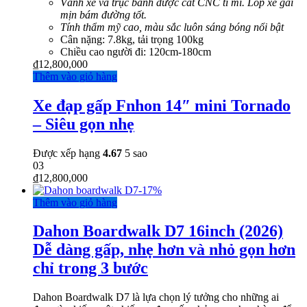
Vành xe và trục bánh được cắt CNC tỉ mỉ. Lốp xe gai
mịn bám đường tốt.
Tính thẩm mỹ cao, màu sắc luôn sáng bóng nổi bật
Cân nặng: 7.8kg, tải trọng 100kg
Chiều cao người đi: 120cm-180cm
₫
12,800,000
Thêm vào giỏ hàng
Xe đạp gấp Fnhon 14″ mini Tornado
– Siêu gọn nhẹ
Được xếp hạng
4.67
5 sao
03
₫
12,800,000
-
17%
Thêm vào giỏ hàng
Dahon Boardwalk D7 16inch (2026)
Dễ dàng gấp, nhẹ hơn và nhỏ gọn hơn
chỉ trong 3 bước
Dahon Boardwalk D7 là lựa chọn lý tưởng cho những ai