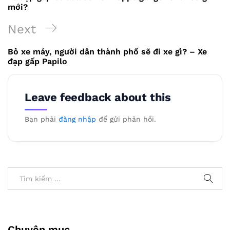
bài
mới?
viết
Next
Next
Post
Bỏ xe máy, người dân thành phố sẽ đi xe gì? – Xe
đạp gấp Papilo
Leave feedback about this
Bạn phải
đăng nhập
để gửi phản hồi.
Chuyên mục