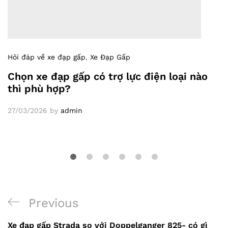
Hỏi đáp về xe đạp gấp
,
Xe Đạp Gấp
Chọn xe đạp gấp có trợ lực điện loại nào
thì phù hợp?
27/03/2026
by
admin
Điều
Previous
Previous
hướng
Post
Xe đạp gấp Strada so với Doppelganger 825- có gì