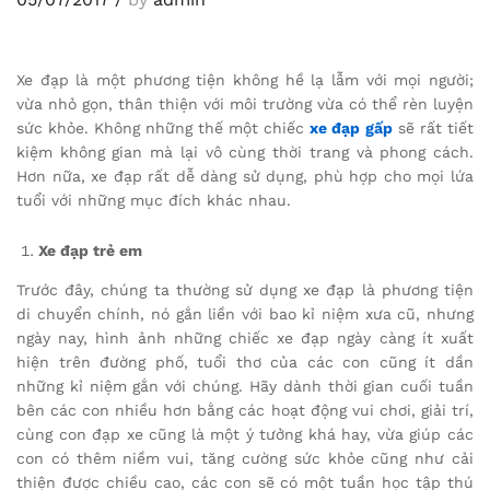
Xe đạp là một phương tiện không hề lạ lẫm với mọi người;
vừa nhỏ gọn, thân thiện với môi trường vừa có thể rèn luyện
sức khỏe. Không những thế một chiếc
xe đạp
gấp
sẽ rất tiết
kiệm không gian mà lại vô cùng thời trang và phong cách.
Hơn nữa, xe đạp rất dễ dàng sử dụng, phù hợp cho mọi lứa
tuổi với những mục đích khác nhau.
Xe đạp trẻ em
Trước đây, chúng ta thường sử dụng xe đạp là phương tiện
di chuyển chính, nó gắn liền với bao kỉ niệm xưa cũ, nhưng
ngày nay, hình ảnh những chiếc xe đạp ngày càng ít xuất
hiện trên đường phố, tuổi thơ của các con cũng ít dần
những kỉ niệm gắn với chúng. Hãy dành thời gian cuối tuần
bên các con nhiều hơn bằng các hoạt động vui chơi, giải trí,
cùng con đạp xe cũng là một ý tưởng khá hay, vừa giúp các
con có thêm niềm vui, tăng cường sức khỏe cũng như cải
thiện được chiều cao, các con sẽ có một tuần học tập thú