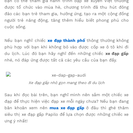
bạn có thể tham gia hành trình đạp xe xuyên Việt thường
được tổ chức vào mùa hè, chương trình đã thu hút đông
đảo các bạn trẻ tham gia, hưởng ứng, tạo ra một cộng đồng
người trẻ năng động, tăng thêm hiểu biết phong phú cho
cuộc sống.
Nếu bạn nghĩ chiếc
xe đạp thành phố
thông thường không
phù hợp với bạn khi không bỏ vào được cốp xe ô tô khi đi
du lịch. Lúc đó bạn hãy nghĩ đến những chiếc
xe đạp gấp
nhé, nó đáp ứng được tất cả các yêu cầu của bạn đấy.
Xe đạp gấp nhỏ gọn mang theo đi du lịch
Sau khi đọc bài trên, bạn nghĩ mình nên sắm một chiếc xe
đạp để thực hiện việc đạp xe mỗi ngày chưa? Nếu bạn đang
băn khoăn xem nên
mua xe đạp gấp
ở đâu thì ghé thăm
siêu thị xe đạp gấp Papilo để lựa chọn được những chiếc xe
ưng ý nhất!