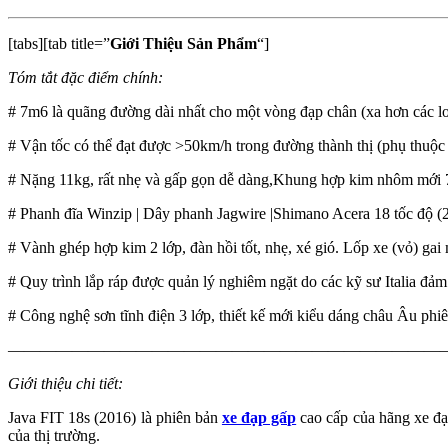
[tabs][tab title=”
Giới Thiệu Sản Phẩm
“]
Tóm tắt đặc điểm chính:
# 7m6 là quãng đường dài nhất cho một vòng đạp chân (xa hơn các loại
# Vận tốc có thể đạt được >50km/h trong đường thành thị (phụ thuộc 
# Nặng 11kg, rất nhẹ và gấp gọn dễ dàng,Khung hợp kim nhôm mới 70
# Phanh đĩa Winzip | Dây phanh Jagwire |Shimano Acera 18 tốc độ (2
# Vành ghép hợp kim 2 lớp, đàn hồi tốt, nhẹ, xé gió. Lốp xe (vỏ) gai 
# Quy trình lắp ráp được quản lý nghiêm ngặt do các kỹ sư Italia đảm 
# Công nghệ sơn tĩnh điện 3 lớp, thiết kế mới kiểu dáng châu Âu phi
————————————————————————————
Giới thiệu chi tiết:
Java FIT 18s (2016) là phiên bản
xe đạp gấp
cao cấp của hãng xe đạp 
của thị trường.