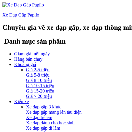
Xe Đạp Gấp Papilo
Chuyên gia về xe đạp gấp, xe đạp thông m
Danh mục sản phẩm
Giảm giá mỗi ngày
Hàng bán chạy
Khoảng giá
Giá 2-5 triệu
Giá 5-8 triệu
Giá 8-10 triệu
Giá 10-15 triệu
Giá 15-20 triệu
Giá > 20 triệu
Kiểu xe
Xe đạp gấp 3 khúc
Xe đạp gấp mang lên tàu điện
Xe đạp trẻ em
Xe đạp dành cho học sinh
Xe đạp gấp đi làm