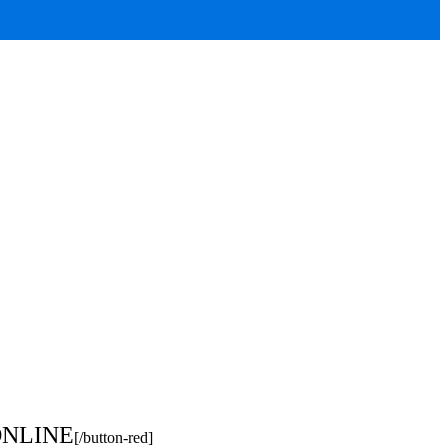
ONLINE
[/button-red]