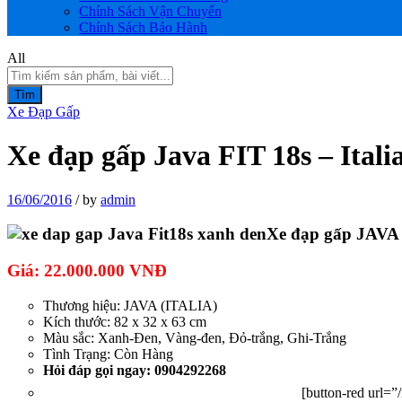
Chính Sách Vận Chuyển
Chính Sách Bảo Hành
All
Tìm
Xe Đạp Gấp
Xe đạp gấp Java FIT 18s – Italia
16/06/2016
/
by
admin
Xe đạp gấp JAVA 
Giá: 22.000.000 VNĐ
Thương hiệu:
JAVA (ITALIA)
Kích thước:
82 x 32 x 63 cm
Màu sắc:
Xanh-Đen, Vàng-đen, Đỏ-trắng, Ghi-Trắng
Tình Trạng: Còn Hàng
Hỏi đáp gọi ngay: 0904292268
[button-red url=”