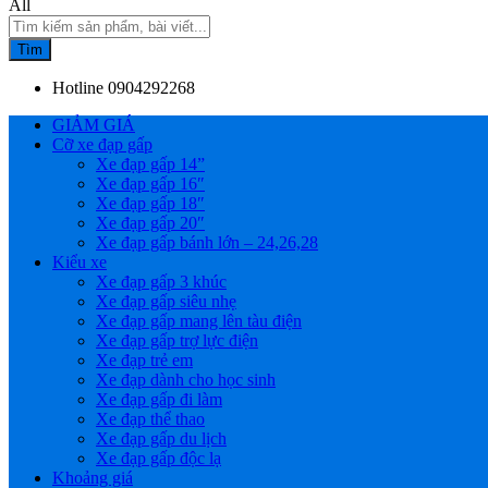
All
Tìm
Hotline
0904292268
GIẢM GIÁ
Cỡ xe đạp gấp
Xe đạp gấp 14”
Xe đạp gấp 16″
Xe đạp gấp 18″
Xe đạp gấp 20″
Xe đạp gấp bánh lớn – 24,26,28
Kiểu xe
Xe đạp gấp 3 khúc
Xe đạp gấp siêu nhẹ
Xe đạp gấp mang lên tàu điện
Xe đạp gấp trợ lực điện
Xe đạp trẻ em
Xe đạp dành cho học sinh
Xe đạp gấp đi làm
Xe đạp thể thao
Xe đạp gấp du lịch
Xe đạp gấp độc lạ
Khoảng giá