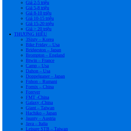
Giá 2-5 triệu
Giá 5-8 triệu
Giá 8-10 triệu
Giá 10-15 triệu
Giá 15-20 triệu
Giá > 20 triệu
THƯƠNG HIỆU
3Sixty – Korea
Bike Friday – Usa
Bridgeston – Japan
Brompton – England
Btwin – France
Camp – Usa
Dahon – Usa
Doppelganer – Japan
Fnhon – Rumani
Fornix – China
Forever
FMT -China
Galaxy -China
Giant – Taiwan
Hachiko – Japan
Jaunty – Austria
Java – Italia
Leisure STB – Taiwan