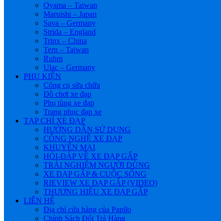
Oyama – Taiwan
Maruishi – Japan
Sava – Germany
Strida – England
Trinx – China
Tern – Taiwan
Ruhm
Ulac – Germany
PHỤ KIỆN
Công cụ sửa chữa
Đồ chơi xe đạp
Phụ tùng xe đạp
Trang phục đạp xe
TẠP CHÍ XE ĐẠP
HƯỚNG DẪN SỬ DỤNG
CÔNG NGHỆ XE ĐẠP
KHUYẾN MẠI
HỎI-ĐÁP VỀ XE ĐẠP GẤP
TRẢI NGHIỆM NGƯỜI DÙNG
XE ĐẠP GẤP & CUỘC SỐNG
RIEVIEW XE ĐẠP GẤP (VIDEO)
THƯƠNG HIỆU XE ĐẠP GẤP
LIÊN HỆ
Địa chỉ cửa hàng của Papilo
Chính Sách Đổi Trả Hàng