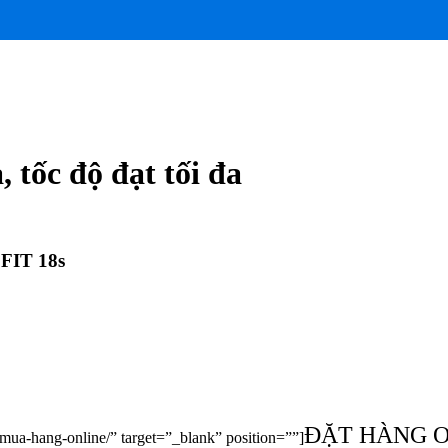
, tốc độ đạt tối đa
FIT 18s
ĐẶT HÀNG 
/mua-hang-online/” target=”_blank” position=””]