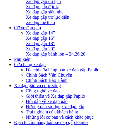
Xe đạp gấp du lịch
Xe đạp gấp độc lạ
Xe đạp gấp siêu nhẹ
Xe đạp gấp trợ lực điện
Xe đạp thể thao
Cỡ xe đạp gấp
Xe đạp gấp 14”
Xe đạp gấp 16″
Xe đạp gấp 18″
Xe đạp gấp 20″
Xe đạp gấp bánh lớn – 24,26,28
Phụ kiện
Cửa hàng xe đạp
Địa chỉ cửa hàng bán xe đạp gấp Papilo
Chính Sách Vận Chuyển
Chính Sách Bảo Hành
Xe đạp gấp và cuộc sống
Công nghệ xe đạp
Giới thiệu về Xe đạp gấp Papilo
Hỏi đáp về xe đạp gấp
Hướng dẫn sử dụng xe đạp gấp
Trải nghiệm của khách hàng
Những lỗi cơ bản và cách khắc phục
Địa chỉ cửa hàng bán xe đạp gấp Papilo