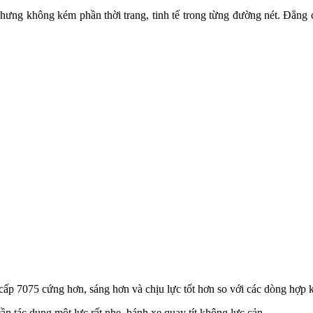
hưng không kém phần thời trang, tinh tế trong từng đường nét. Đẳng c
p 7075 cứng hơn, sáng hơn và chịu lực tốt hơn so với các dòng hợp
ần tác dụng một lực rất nhẹ, bánh xe quay tít không lực cản.